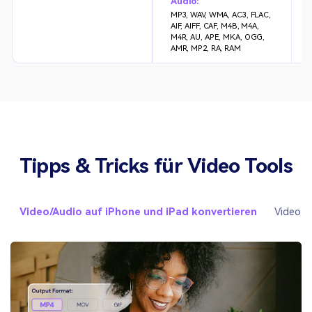
Audio:
MP3, WAV, WMA, AC3, FLAC,
AIF, AIFF, CAF, M4B, M4A,
M4R, AU, APE, MKA, OGG,
AMR, MP2, RA, RAM
Tipps & Tricks für Video Tools
Video/Audio auf iPhone und iPad konvertieren
Video a