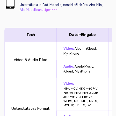
Unterstützt alle iPad-Modelle, einschließlich Pro, Airx, Mini,
Alle Modelle anzeigen>>>
Tech
Datei-Eingabe
Video:
Album, iCloud,
My iPhone
Video & Audio Pfad
Audio:
Apple Music,
iCloud, My iPhone
Video:
MP4, MOV, MKV, M4V, F4V,
FLV, AVI, MPG, MPEG, 3GP,
3G2, WMV, RM, RMVB,
WEBM, MXF, MTS, M2TS,
M2T, TP, TRP, TS, DV
Unterstütztes Format