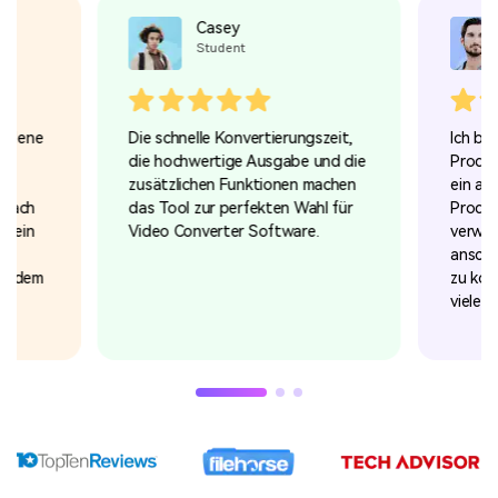
Casey
Student
hiedene
Die schnelle Konvertierungszeit,
Ich bi
me
die hochwertige Ausgabe und die
Produk
s
zusätzlichen Funktionen machen
ein an
nfach
das Tool zur perfekten Wahl für
Produk
h ein
Video Converter Software.
verwen
anschl
mit dem
zu konv
vielen 