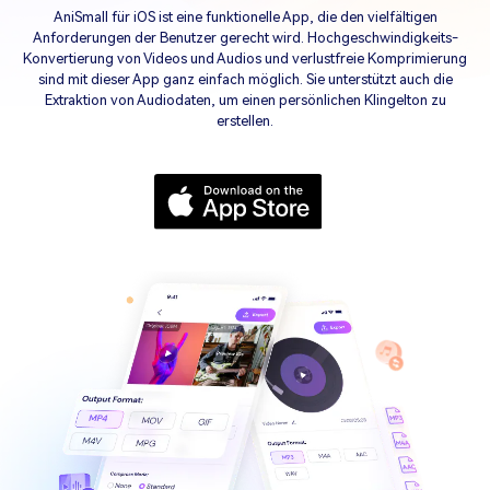
ANMELDEN
Mobile Datenübertragung.
Übersicht
AniSmall für iOS ist eine funktionelle App, die den vielfältigen
KI Newsroom
Alle Produkte anzeigen
Anforderungen der Benutzer gerecht wird. Hochgeschwindigkeits-
PDF KI-Tools
Repairit
Konvertierung von Videos und Audios und verlustfreie Komprimierung
Diagramm-Vorlagen
Video-/Foto-/Datei-Reparatur.
sind mit dieser App ganz einfach möglich. Sie unterstützt auch die
Entdecken
PDF Online-Tools
Extraktion von Audiodaten, um einen persönlichen Klingelton zu
Alle Produkte anzeigen
erstellen.
Übersicht
PDF-Vorlagen
Video
Entdecken
Foto
Übersicht
Kreativ-Center
Foto-Wiederherstellung
Videoreparatur
WhatsApp Übertragen
iOS Update
Standort-Tracker