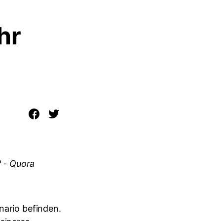
hr
 - Quora
nario befinden.