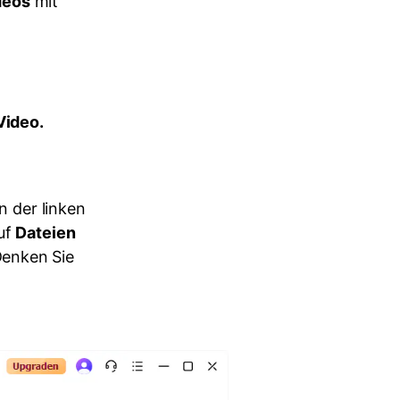
deos
mit
Video.
n der linken
auf
Dateien
Denken Sie