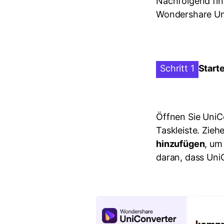
Nachfolgend fin
Wondershare Un
Schritt 1
Start
Öffnen Sie UniC
Taskleiste. Zieh
hinzufügen
, um
daran, dass Uni