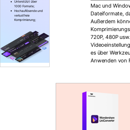
Unterstützt über
Mac und Windows
1000 Formate;
Hochauflösende und
Dateiformate, d
verlustfreie
Komprimierung;
Außerdem können
Komprimierungsg
720P, 480P usw.
Videoeinstellung
es über Werkzeu
Anwenden von Fi