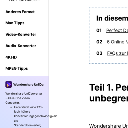
schnell und
MB
auf dem Mac
einfach finden
kleiner macht:
Anderes Format
[100%
In diesem
Dokumente,
funktionierende
Fotos, Videos
Mac Tipps
Lösungen]
und mehr
01
Perfect D
Video-Konverter
komprimieren
02
6 Online 
Audio-Konverter
03
FAQs zur 
4K HD
MPEG Tipps
Teil 1. 
Wondershare UniConverter
unbegre
- All-in-One Video
Converter.
Unterstützt eine 120-
fach höhere
Konvertierungsgeschwindigkeit
als
Wondershare Un
Standardconverter;