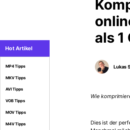
Komp
onli
als 1
Hot Artikel
Lukas 
MP4 Tipps
MKV Tipps
AVI Tipps
Wie komprimiere
VOB Tipps
MOV Tipps
Dies ist der per
M4V Tipps