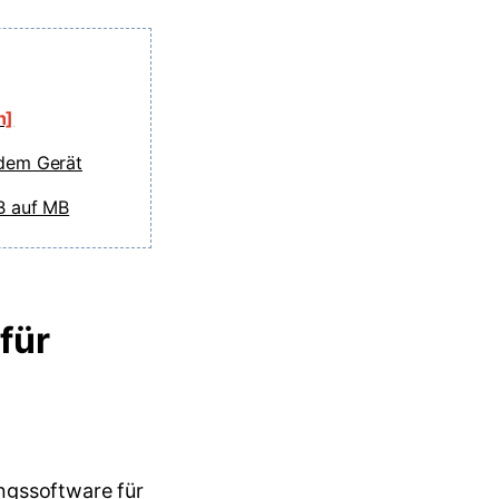
n]
edem Gerät
B auf MB
für
]
ungssoftware für