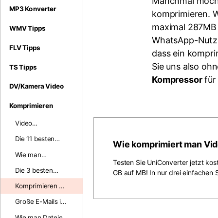
Manchmal möcht
MP3 Konverter
komprimieren. W
maximal 287MB 
WMV Tipps
WhatsApp-Nutzer
FLV Tipps
dass ein kompri
Sie uns also oh
TS Tipps
Kompressor
für
DV/Kamera Video
Komprimieren
Video
Compressor: Wie
Die 11 besten
Wie komprimiert man Vid
man Videos für
Videokompressor
E-Mail
Wie man
für
Testen Sie UniConverter jetzt ko
komprimiert
Filmdateien
Android/iOS/PC
Die 3 besten
GB auf MB! In nur drei einfachen Sc
schnell ohne die
im Jahr 2026
Möglichkeiten,
Originalqualität
Komprimieren Sie
PowerPoint zu
komprimieren
Video online
komprimieren
Große E-Mails in
kann
kostenlos von
Google Mail
mehr als 1 GB auf
Wie man Dateien