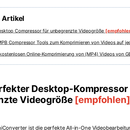
 Artikel
esktop Compressor für unbegrenzte Videogröße
[empfohle
MPB Compressor Tools zum Komprimieren von Videos auf j
kostenlosen Online-Komprimierung von (MP4) Videos von G
Perfekter Desktop-Kompressor 
nzte Videogröße
[empfohlen
iConverter
ist die perfekte All-in-One Videobearbeit