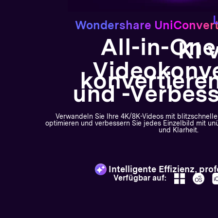
Wondershare UniConverter
All-in-One
KI 
Videokonve
konvertiere
und -Verbes
Verwandeln Sie Ihre 4K/8K-Videos mit blitzschneller
optimieren und verbessern Sie jedes Einzelbild mit un
und Klarheit.
Intelligente Effizienz, pr
Verfügbar auf: