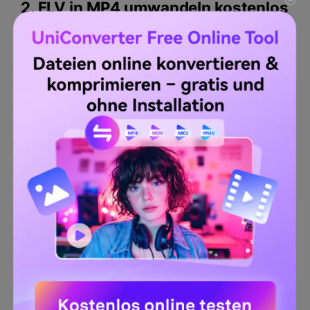
2. FLV in MP4 umwandeln kostenlos
mit
VLC
VLC Media Player ist ein leistungsstarkes Programm, das
viel mehr kann als nur ein Standard-Media-Player. Er
unterstützt nahezu jeden Dateityp und ermöglicht die
Konvertierung von FLV in MP4. Darüber hinaus bietet er
erweiterte Steuerungsoptionen, um die Synchronisierung
von Videos und Untertiteln, Audio-Dekodierungsfilter,
Codec-Anpassung und Farbsteuerung sicherzustellen.