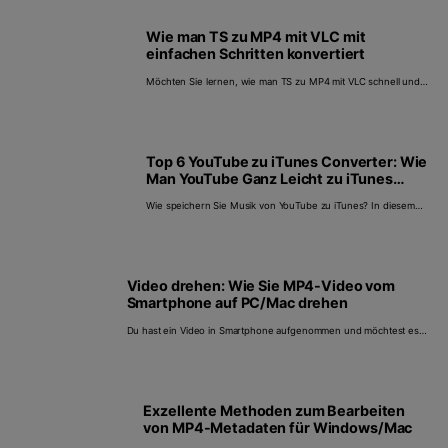
Wie man TS zu MP4 mit VLC mit
einfachen Schritten konvertiert
Möchten Sie lernen, wie man TS zu MP4 mit VLC schnell und
einfach konvertiert? Dieser Wegweiser zeigt Ihnen Schritt für
Schritt, wie das geht.
Top 6 YouTube zu iTunes Converter: Wie
Man YouTube Ganz Leicht zu iTunes
Konvertiert
Wie speichern Sie Musik von YouTube zu iTunes? In diesem
Artikel erfahren Sie über die besten kostenlosen Online
YouTube zu iTunes Converter, um YouTube in MP3
herunterzuladen.
Video drehen: Wie Sie MP4-Video vom
Smartphone auf PC/Mac drehen
Du hast ein Video in Smartphone aufgenommen und möchtest es
auf Deinem PC/Mac abspielen. Mehrmals solltest Du das Video vom
Smartphone um 90 Grad drehen, um es in der richtigen Position
anzuschauen. Kein Problem mit Wondershare UniConverter
(originally Wondershare Video Converter Ultimate).
Exzellente Methoden zum Bearbeiten
von MP4-Metadaten für Windows/Mac