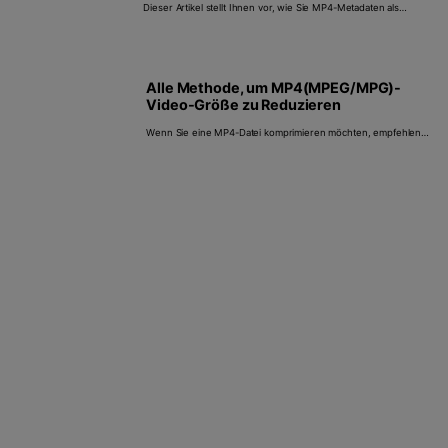
Dieser Artikel stellt Ihnen vor, wie Sie MP4-Metadaten als
Windows- und Mac-Benutzer bearbeiten. Er empfiehlt Ihnen
Wondershare UniConverter (originally Wondershare Video
Converter Ultimate), um den Vorgang einfacher denn je zu
gestalten.
Alle Methode, um MP4(MPEG/MPG)-
Video-Größe zu Reduzieren
Wenn Sie eine MP4-Datei komprimieren möchten, empfehlen
wir Ihnen hier 9 einfache Möglichkeiten, Ihre Videos online
oder mit Programme zu komprimieren. Einfach, schnell, ohne
Qualitätsverlust.