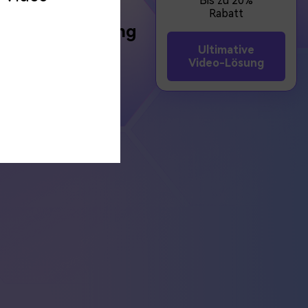
Bis zu 20%
Rabatt
Spracherkennung
Ultimative
Schnelle und präzise
Video-Lösung
Textumwandlung