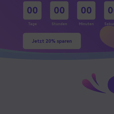
00
00
00
0
Tage
Stunden
Minuten
Seku
Jetzt 20% sparen