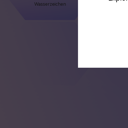
Wasserzeichen
K
Bildver
Restaurierun