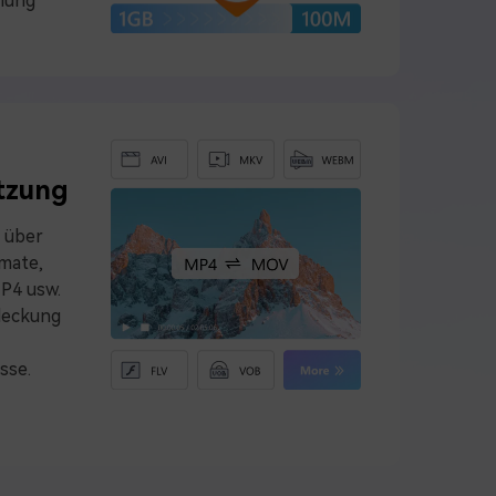
lung
tzung
 über
mate,
MP4 usw.
deckung
sse.