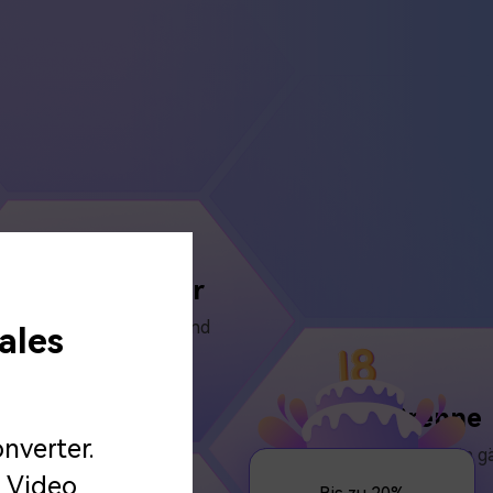
Video Rekorder
Kostenlose Webcam- und
ales
Bildschirmaufnahme
DVD-Brenne
nverter.
Umwandlung von DVDs in g
Formate
 Video