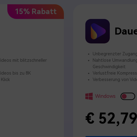
15% Rabatt
Daue
Unbegrenzter Zugang
deos mit blitzschneller
Nahtlose Umwandlung 
Geschwindigkeit
ideos bis zu 8K
Verlustfreie Kompress
Klick
Verbesserung von Vide
Windows
€ 52,7