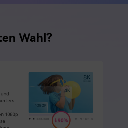
ten Wahl?
- und
verters
Von 1080p
ose