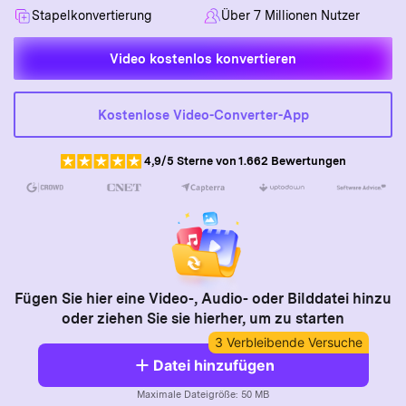
AI
Stapelkonvertierung
Über 7 Millionen Nutzer
KI-Porträt
Tech Specs
Anmelden
JETZT KAUFEN
Video/Audio
Video/Audio
Ändern Sie den Videohintergrund
Eine vollständige Liste der unterstützten Formate, Geräte
Video kostenlos konvertieren
mit KI.
und GPUs.
Bild
Suche
Updates von UniConverter
Kostenlose Video-Converter-App
Videoformat
Die neuesten Produktnachrichten und Updates.
Kameranutzer
4,9/5 Sterne von 1.662 Bewertungen
Ihr bester Video Converter
Soziale Medien
Der umfassende, verlustfreie und sichere Video Converter
mit hoher Geschwindigkeit.
Mac-Benutzer
WEITERE TIPPS
Fügen Sie hier eine Video-, Audio- oder Bilddatei hinzu
oder ziehen Sie sie hierher, um zu starten
3 Verbleibende Versuche
Datei hinzufügen
Maximale Dateigröße: 50 MB