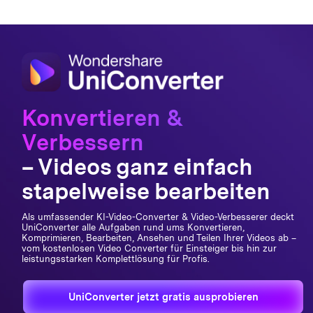
Dateien direkt vom
iPhone, iPad, von
Kameras hinzufügen
Verlustfreie
Konvertierung
Konvertieren &
GPU-Beschleunigung
Verbessern
Ausgabeformate
individuell gestalten
– Videos ganz einfach
und speichern
stapelweise bearbeiten
Stapelweise
Konvertierung in
Als umfassender KI-Video-Converter & Video-Verbesserer deckt
verschiedene Formate
UniConverter alle Aufgaben rund ums Konvertieren,
Komprimieren, Bearbeiten, Ansehen und Teilen Ihrer Videos ab –
vom kostenlosen Video Converter für Einsteiger bis hin zur
Videos mit einem Klick
leistungsstarken Komplettlösung für Profis.
als MP3 herunterladen
UniConverter jetzt gratis ausprobieren
Video-Download in
verschiedenen