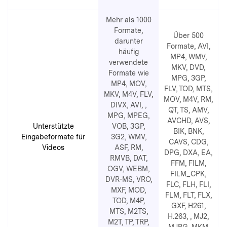
Mehr als 1000
Formate,
Über 500
darunter
Formate, AVI,
M
häufig
MP4, WMV,
verwendete
MKV, DVD,
Formate wie
MPG, 3GP,
MP4, MOV,
FLV, TOD, MTS,
MKV, M4V, FLV,
MOV, M4V, RM,
DIVX, AVI,
,
QT, TS, AMV,
MPG, MPEG,
AVCHD, AVS,
Unterstützte
VOB, 3GP,
BIK, BNK,
Eingabeformate für
3G2, WMV,
CAVS, CDG,
Videos
ASF, RM,
DPG, DXA, EA,
RMVB, DAT,
FFM, FILM,
D
OGV, WEBM,
FILM_CPK,
DVR-MS, VRO,
FLC, FLH, FLI,
MXF, MOD,
FLM, FLT, FLX,
TOD, M4P,
GXF, H261,
F
MTS, M2TS,
H.263,
, MJ2,
M2T, TP, TRP,