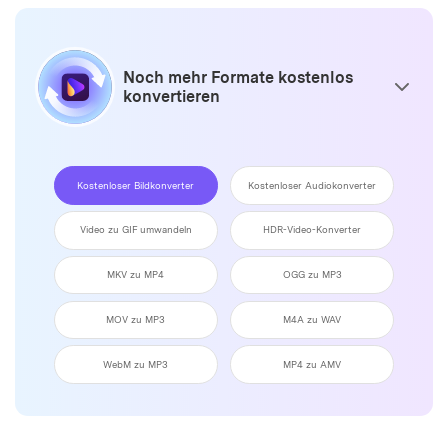
Premium Version
laut Liste
laut Liste
enthalten
enthalten
Noch mehr Formate kostenlos
Unterstützung für Flash-
konvertieren
Videoausgabe
Dateien stapelweise zur
Konvertierung
hinzufügen
Kostenloser Bildkonverter
Kostenloser Audiokonverter
DVD-Dateien laden
Video zu GIF umwandeln
HDR-Video-Konverter
ISO/IFO-Dateien laden
MKV zu MP4
OGG zu MP3
3D-Konvertierung
MOV zu MP3
M4A zu WAV
VR-Konvertierung
WebM zu MP3
MP4 zu AMV
Fotos/Videos zu GIF
konvertieren