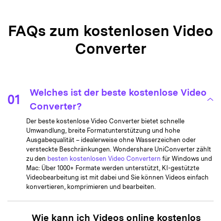
häufig
verwendete
Formate wie
FAQs zum kostenlosen Video
MP4, AVI,
WMV, MOV,
AVI, WMV,
Converter
Unterstützte
MKV, M4V,
DVD, MP4,
Videoformate
MPEG,
,
, FLV,
MPEG, 3GP,
(Ausgabe)
F4V, SWF, 3GP,
MKV, FLV
3G2, ASF, DV,
Welches ist der beste kostenlose Video
VOB, OGV,
01
DIVX, XVID,
Converter?
WEBM, MXF,
Der beste kostenlose Video Converter bietet schnelle
TS, TRP, Vimeo,
Umwandlung, breite Formatunterstützung und hohe
Facebook usw.
Ausgabequalität – idealerweise ohne Wasserzeichen oder
versteckte Beschränkungen. Wondershare UniConverter zählt
MP3, WAV,
zu den
besten kostenlosen Video Convertern
für Windows und
M4A, M4B,
Mac: Über 1000+ Formate werden unterstützt, KI-gestützte
M4R, APE,
Videobearbeitung ist mit dabei und Sie können Videos einfach
Nicht
AAC, AC3,
konvertieren, komprimieren und bearbeiten.
Unterstützte
verfügbar in
MKA, AIFF, AA,
Audioformate
der
AAX, AMR,
(Ausgabe)
kostenlosen
Wie kann ich Videos online kostenlos
FLAC, AU,