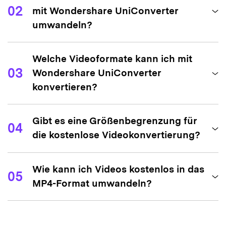
Version
CUE, MPA,
02
mit Wondershare UniConverter
AP3, RA, RAM,
umwandeln?
OGG, WMA
4K/FHD Video Output
Welche Videoformate kann ich mit
Unterstützung
03
Wondershare UniConverter
Dateien
konvertieren?
zusammenführen
Videos komprimieren
Gibt es eine Größenbegrenzung für
04
die kostenlose Videokonvertierung?
Mit
Mit
Wasserzeichen
Wasserzeichen
konvertieren,
Kostenlose Version
konvertieren,
Wie kann ich Videos kostenlos in das
gratis ohne
05
kein Download
Wasserzeichen
MP4-Format umwandeln?
möglich
herunterladen
Alle
Alle
Funktionen
Funktionen