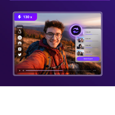
Auflösungen
Video-Download in
verschiedenen
Formaten
Untertitel/CC
Nur für
herunterladen
Premium-
Version
4K/8K-Videos
herunterladen
Video-Playlists
herunterladen
Videos im Batch
herunterladen
Herunterladen &
Konvertieren mit nur
einem Klick