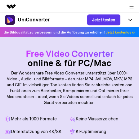
UniConverter
Jetzt testen
Top-Produkte
KI-gestützte digitale Kreativität
ualität zu verbessern und die Auflösung zu erhöhen!
Jetzt kostenlos den Foto-Verbes
Produkte
Business
Dienstprogramme
Überblick
UniConverter-Video Converter
Funktionen
Free Video Converter
Über uns
Lösungen
online & für PC/Mac
Neu
UniConverter für Windows
Sprache-zu-Text
Online-Tools
Presseraum
Präzise Spracherkennung für
Der Wondershare Free Video Converter unterstützt über 1.000+
UniConverter für Mac
Neu
Audio und Video.
Video-, Audio- und Bildformate – darunter MP4, AVI, MOV, MKV, MP3
Anleitung
Shop
Online Kompressor
und GIF. Im vielseitigen Toolkasten finden Sie zahlreiche kostenlose
Free Video Converter
Bilder oder Videodateien im
Funktionen zum Bearbeiten, Komprimieren und Optimieren Ihrer
Beliebt
Handumdrehen komprimieren.
Mediendateien – ideal, wenn Sie Videos schnell und einfach für jedes
Tipps&Tricks
Support
Video Konverter
AniSmall-Video Compressor
Gerät vorbereiten möchten.
Erleben Sie leistungsstarke und
Neu
intelligente
KI Video-Verbesserung
Support
Beliebt
AniSmall für Desktop
Konvertierungsfähigkeiten.
Online Konverter
Mehr als 1000 Formate
Keine Wasserzeichen
Automatische Verbesserung von
Video-, Audio- oder Bilddateien
Videos für eine klarere Qualität.
Support Center
Upgrade auf V17
AniSmall für iOS
Unterstützung von 4K/8K
KI-Optimierung
kostenlos online umwandeln.
Alle nötigen Informationen, um UniConverter zu benutzen.
KI-Funktionen