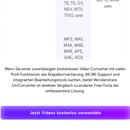
MJPG, MKM
TS, TS, DV,
usw.
NSV, WTV,
TIVO,
usw.
MP3, WAV,
M4A, M4B,
M4R, APE,
AAC, AC3,
Unterstützte
MKA, AIFF, AA,
MP3
Wenn Sie einen zuverlässigen kostenlosen Video Converter mit vielen
Audioformate (Eingabe)
AAX, AMR,
Profi-Funktionen wie Stapelkonvertierung, 4K/8K-Support und
FLAC, AU,
integrierten Bearbeitungstools suchen, bietet Wondershare
CUE, MPA,
UniConverter im direkten Vergleich zu anderen Free-Tools die
AP3, RA, RAM,
umfassendste Lösung.
OGG, WMA
Jetzt Videos kostenlos umwandeln
1000 Formate,
darunter