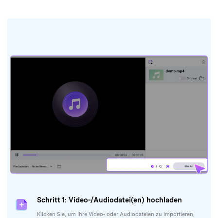
Schritt 1: Video-/Audiodatei(en) hochladen
Klicken Sie, um Ihre Video- oder Audiodateien zu importieren,
oder ziehen Sie die Datei direkt in das angezeigte Fenster.
Schritt 2: Analyse starten und Geräusche in
Video/Audio entfernen
Klicken Sie auf „Alle starten“, um automatisch
Hintergrundgeräusche aus Audio- oder Videodateien zu
beseitigen.
Schritt 3: Vorschau ansehen & Datei finden
Nach der Rauschminderung wird Ihr Video oder Audio