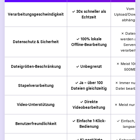
Vom
✓ 30x schneller als
Verarbeitungsgeschwindigkeit
Upload/Downl
Echtzeit
abhängig
✗ Dateien
✓ 100% lokale
werden auf
Datenschutz & Sicherheit
Offline-Bearbeitung
Servern
verarbeitet
✗ Meist 100M
Dateigrößen-Beschränkung
✓ Unbegrenzt
500MB
✓ Ja – über 100
✗ Immer nur e
Stapelverarbeitung
Dateien gleichzeitig
Datei bearbei
✓ Direkte
Video-Unterstützung
✗ Meist nur A
Videobearbeitung
✓ Einfache 1-Klick-
✓ Einfach, ab
Benutzerfreundlichkeit
Bedienung
langsam
✓ KI-gestützte
~ Schwanken