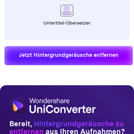
Bereit,
Hintergrundgeräusche zu
entfernen
aus Ihren Aufnahmen?
Schließen Sie sich über 1 Million Creators an, die UniConverter
für studio-reinen Klang in Audio & Video nutzen. Jetzt kostenlos
für Windows oder Mac testen – Download starten und auf
„Kostenlos testen“ klicken.
Störgeräusche jetzt entfernen