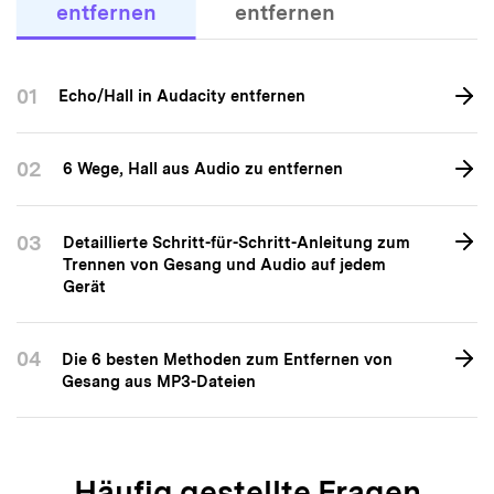
Trennen von Gesang und Audio auf jedem
Gerät
04
Die 6 besten Methoden zum Entfernen von
Gesang aus MP3-Dateien
Häufig gestellte Fragen
Welcher Hintergrundgeräusch-
01
Entferner ist der beste?
Der UniConverter KI-Rauschunterdrücker zählt zu den Top-
Lösungen – ein Klick reicht, um Rauschen aus Video entfernen
zu können und Störgeräusche aus über 1000 Audio/Video-
Formaten mit Stapelverarbeitung zu beseitigen. Im Gegensatz
zu Online-Tools läuft die Bearbeitung lokal (schneller &
sicherer), ohne Größenbeschränkung & vollkommen offline.