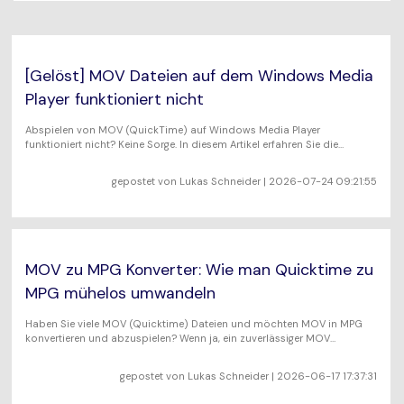
AI
KI-Porträt
Tech Specs
Anmelden
JETZT KAUFEN
Video/Audio
Video/Audio
Ändern Sie den
Eine vollständige Liste der unterstützten Formate, Geräte
Videohintergrund mit KI.
und GPUs.
Bild
[Gelöst] MOV Dateien auf dem Windows Media
Suche
Player funktioniert nicht
Updates von UniConverter
Videoformat
Die neuesten Produktnachrichten und Updates.
Abspielen von MOV (QuickTime) auf Windows Media Player
funktioniert nicht? Keine Sorge. In diesem Artikel erfahren Sie die
Kameranutzer
Konvertierung von MOV zu Windows Media Player kompatibeln
Ihr bester Video Converter
Formaten funktionie
gepostet von
Lukas Schneider
| 2026-07-24 09:21:55
Soziale Medien
Der umfassende, verlustfreie und sichere Video Converter
mit hoher Geschwindigkeit.
Mac-Benutzer
MOV zu MPG Konverter: Wie man Quicktime zu
WEITERE TIPPS
MPG mühelos umwandeln
Haben Sie viele MOV (Quicktime) Dateien und möchten MOV in MPG
konvertieren und abzuspielen? Wenn ja, ein zuverlässiger MOV
(Quicktime) zu MPG Konverter ist notwendig.
gepostet von
Lukas Schneider
| 2026-06-17 17:37:31