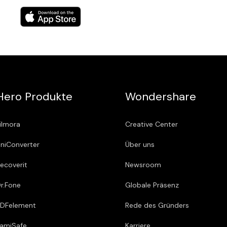
Hero Produkte
Wondershare
ilmora
Creative Center
niConverter
Über uns
ecoverit
Newsroom
r.Fone
Globale Präsenz
DFelement
Rede des Gründers
amiSafe
Karriere