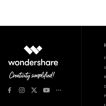
F
U
R
D
P
F