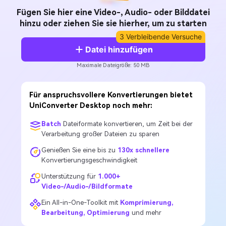
AI
Fügen Sie hier eine Video-, Audio- oder Bilddatei
KI-Porträt
Tech Specs
Anmelden
JETZT KAUFEN
Video/Audio
Video/Audio
hinzu oder ziehen Sie sie hierher, um zu starten
Ändern Sie den
Eine vollständige Liste der unterstützten Formate, Geräte
Videohintergrund mit KI.
3 Verbleibende Versuche
und GPUs.
Bild
Datei hinzufügen
Suche
Updates von UniConverter
Videoformat
Maximale Dateigröße: 50 MB
Die neuesten Produktnachrichten und Updates.
Kameranutzer
Ihr bester Video Converter
Für anspruchsvollere Konvertierungen bietet
Soziale Medien
UniConverter Desktop noch mehr:
Der umfassende, verlustfreie und sichere Video Converter
mit hoher Geschwindigkeit.
Batch
Dateiformate konvertieren, um Zeit bei der
Mac-Benutzer
Verarbeitung großer Dateien zu sparen
Genießen Sie eine bis zu
130x schnellere
WEITERE TIPPS
Konvertierungsgeschwindigkeit
Unterstützung für
1.000+
Video-/Audio-/Bildformate
Ein All-in-One-Toolkit mit
Komprimierung,
Bearbeitung, Optimierung
und mehr