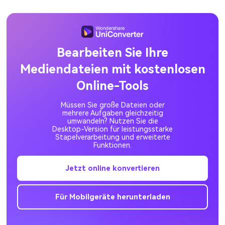
Bearbeiten Sie Ihre
Mediendateien mit kostenlosen
Online-Tools
Müssen Sie große Dateien oder
mehrere Aufgaben gleichzeitig
umwandeln? Nutzen Sie die
Desktop-Version für leistungsstarke
Stapelverarbeitung und erweiterte
Funktionen.
Jetzt online konvertieren
Für Mobilgeräte herunterladen