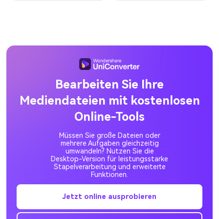
Bearbeiten Sie Ihre
Mediendateien mit kostenlosen
Online-Tools
Müssen Sie große Dateien oder
mehrere Aufgaben gleichzeitig
umwandeln? Nutzen Sie die
Desktop-Version für leistungsstarke
Stapelverarbeitung und erweiterte
Funktionen.
Jetzt online ausprobieren