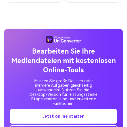
Bearbeiten Sie Ihre
Mediendateien mit kostenlosen
Online-Tools
Müssen Sie große Dateien oder
mehrere Aufgaben gleichzeitig
umwandeln? Nutzen Sie die
Desktop-Version für leistungsstarke
Stapelverarbeitung und erweiterte
Funktionen.
Jetzt online starten