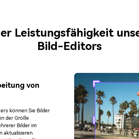
Der KI Thumbnail Maker des
UniConverters ermöglicht die Erstellung
von Thumbnails für Youtube, TikTok und
der Leistungsfähigkeit unse
Instagram mit einem Klick.
Bild-Editors
beitung von
ers können Sie Bilder
 in der Größe
hrerer Bilder im
 aktualisieren.