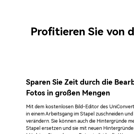
Generieren Sie schnell Text mit Hilfe von
KI, fügen Sie Text oder Sticker hinzu, um
Ihr eigenes Wasserzeichen zu erstellen.
Profitieren Sie von 
Sparen Sie Zeit durch die Bear
Fotos in großen Mengen
Mit dem kostenlosen Bild-Editor des UniConvert
in einem Arbeitsgang im Stapel zuschneiden und
verändern. Sie können auch die Hintergründe me
Stapel ersetzen und sie mit neuen Hintergründen