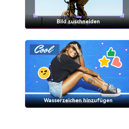
Bild zuschneiden
Bild zuschneiden
Schneiden Sie Bilder auf der Grundlage der
voreingestellten Maße auf eine bestimmte
Größe zu und entfernen Sie unerwünschte
Inhalte, um sie leichter weitergeben zu
können.
Wasserzeichen hinzufügen
Wasserzeichen hinzufügen