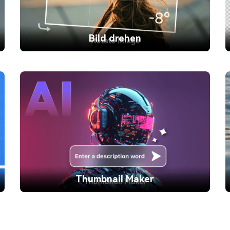
Bild drehen
Bild drehen
Passen Sie den Winkel des Bildes im oder
gegen den Uhrzeigersinn an, um die
perfekte Komposition zu erzielen.
Thumbnail Maker
Thumbnail Maker