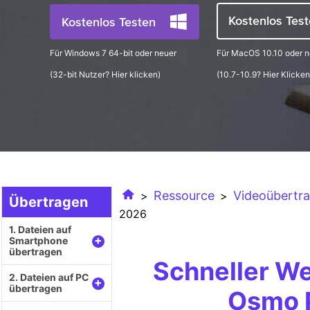
Kostenlos Tes
Kostenlos Testen
Für Windows 7 64-bit oder neuer
Für MacOS 10.10 oder n
(32-bit Nutzer?
Hier klicken
)
(10.7-10.9?
Hier Klicken
Ressource
Videoübertr
>
>
Übertragen
2026
1. Dateien auf
+
Smartphone
übertragen
Schneller W
2. Dateien auf PC
+
übertragen
Osmo P