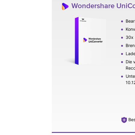
Wondershare UniConv
Bear
Konv
30x 
Bren
Lade
Die 
Reco
Unte
10.12
Bes