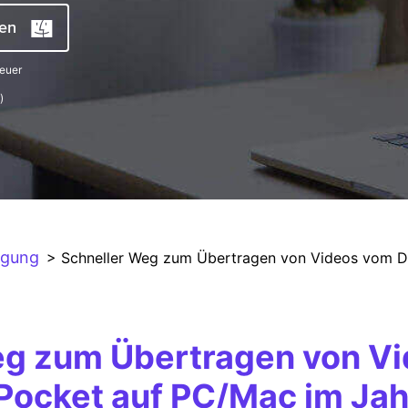
Alle Produkte ansehen
ten
euer
)
agung
> Schneller Weg zum Übertragen von Videos vom D
eg zum Übertragen von Vi
ocket auf PC/Mac im Ja