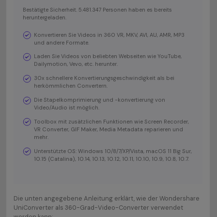
Bestätigte Sicherheit. 5.481.347 Personen haben es bereits
heruntergeladen.
Konvertieren Sie Videos in 360 VR, MKV, AVI, AU, AMR, MP3
und andere Formate.
Laden Sie Videos von beliebten Webseiten wie YouTube,
Dailymotion, Vevo, etc. herunter.
30x schnellere Konvertierungsgeschwindigkeit als bei
herkömmlichen Convertern.
Die Stapelkomprimierung und -konvertierung von
Video/Audio ist möglich.
Toolbox mit zusätzlichen Funktionen wie Screen Recorder,
VR Converter, GIF Maker, Media Metadata reparieren und
mehr.
Unterstützte OS: Windows 10/8/7/XP/Vista, macOS 11 Big Sur,
10.15 (Catalina), 10.14, 10.13, 10.12, 10.11, 10.10, 10.9, 10.8, 10.7.
Die unten angegebene Anleitung erklärt, wie der Wondershare
UniConverter als 360-Grad-Video-Converter verwendet
werden kann: