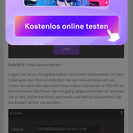
Schritt 3:
Video konvertieren.
Legen Sie einen Ausgabeordner und einen Dateinamen im Feld
Datei speichern
fest und klicken Sie auf
Konvertieren
, um ein
Video mit dem Wondershare Free Video Converter in 360 VR zu
konvertieren. Nachdem der Vorgang abgeschlossen ist, können
Sie in das Zielverzeichnis wechseln und den produzierten Clip
bei Bedarf sicher verwenden.