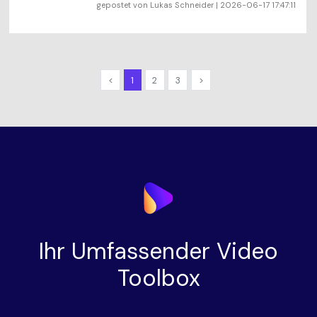
gepostet von
Lukas Schneider
| 2026-06-17 17:47:11
<
1
2
3
>
Ihr Umfassender Video
Toolbox