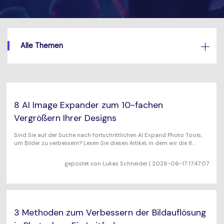
AI
KI-Porträt
Tech Specs
Anmelden
JETZT KAUFEN
Video/Audio
Video/Audio
Ändern Sie den
Eine vollständige Liste der unterstützten Formate, Geräte
Videohintergrund mit KI.
und GPUs.
Bild
Alle Themen
Suche
Updates von UniConverter
Videoformat
Die neuesten Produktnachrichten und Updates.
Kameranutzer
Ihr bester Video Converter
Soziale Medien
8 AI Image Expander zum 10-fachen
Der umfassende, verlustfreie und sichere Video Converter
mit hoher Geschwindigkeit.
Vergrößern Ihrer Designs
Mac-Benutzer
Sind Sie auf der Suche nach fortschrittlichen AI Expand Photo Tools,
um Bilder zu verbessern? Lesen Sie diesen Artikel, in dem wir die 8
WEITERE TIPPS
besten AI Expand Image Online-Tools vorstellen.
gepostet von
Lukas Schneider
| 2026-06-17 17:47:07
3 Methoden zum Verbessern der Bildauflösung