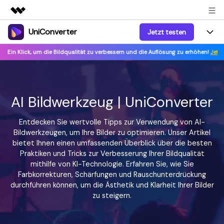
UniConverter
Jetzt testen
Top-Produkte
KI-gestützte digitale Kreativität
Ein Klick, um die Bildqualität zu verbessern und die Auflösung zu erhöhen!
Jetzt k
Produkte
Business
Dienstprogramme
Überblick
UniConverter-Video Converter
Funktionen
Über uns
Lösungen
AI Bildwerkzeug | UniConverter
Neu
UniConverter für Windows
Sprache-zu-Text
Online-Tools
Presseraum
Präzise Spracherkennung für
UniConverter für Mac
Entdecken Sie wertvolle Tipps zur Verwendung von AI-
Neu
Audio und Video.
Anleitung
Bildwerkzeugen, um Ihre Bilder zu optimieren. Unser Artikel
Shop
Online Kompressor
Free Video Converter
bietet Ihnen einen umfassenden Überblick über die besten
Bilder oder Videodateien im
Beliebt
Praktiken und Tricks zur Verbesserung Ihrer Bildqualität
Handumdrehen komprimieren.
Tipps&Tricks
Support
Video Konverter
mithilfe von KI-Technologie. Erfahren Sie, wie Sie
AniSmall-Video Compressor
Erleben Sie leistungsstarke und
Neu
Farbkorrekturen, Schärfungen und Rauschunterdrückung
intelligente
KI Video-Verbesserung
Support
Beliebt
durchführen können, um die Ästhetik und Klarheit Ihrer Bilder
AniSmall für Desktop
Konvertierungsfähigkeiten.
Online Konverter
Automatische Verbesserung von
zu steigern.
Video-, Audio- oder Bilddateien
Videos für eine klarere Qualität.
Support Center
Upgrade auf V17
AniSmall für iOS
kostenlos online umwandeln.
Alle nötigen Informationen, um UniConverter zu benutzen.
KI-Funktionen