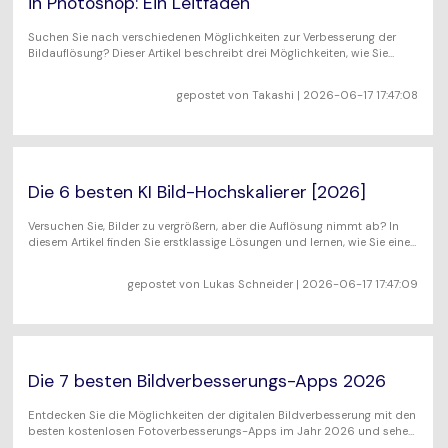
in Photoshop: Ein Leitfaden
Suchen Sie nach verschiedenen Möglichkeiten zur Verbesserung der
Bildauflösung? Dieser Artikel beschreibt drei Möglichkeiten, wie Sie
Photoshop und den UniConverter verwenden können, um die
Auflösung zu verbessern.
gepostet von
Takashi
| 2026-06-17 17:47:08
Die 6 besten KI Bild-Hochskalierer [2026]
Versuchen Sie, Bilder zu vergrößern, aber die Auflösung nimmt ab? In
diesem Artikel finden Sie erstklassige Lösungen und lernen, wie Sie einen
exklusiven KI Bild Hochskalierer verwenden.
gepostet von
Lukas Schneider
| 2026-06-17 17:47:09
Die 7 besten Bildverbesserungs-Apps 2026
Entdecken Sie die Möglichkeiten der digitalen Bildverbesserung mit den
besten kostenlosen Fotoverbesserungs-Apps im Jahr 2026 und sehen
Sie zu, wie Ihre gewöhnlichen Fotos zum Leben erwachen.