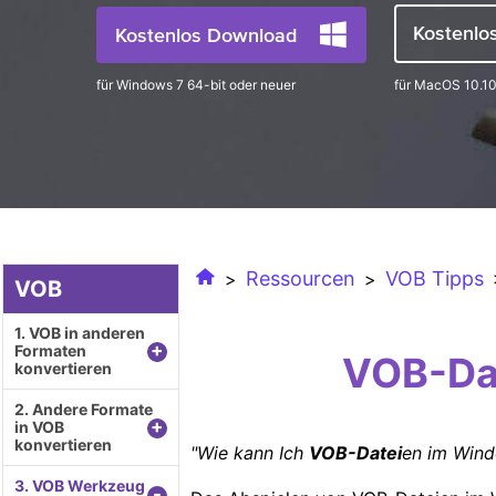
Kostenlo
Kostenlos Download
für Windows 7 64-bit oder neuer
für MacOS 10.10
Ressourcen
VOB Tipps
>
>
VOB
1. VOB in anderen
+
Formaten
VOB-Dat
konvertieren
2. Andere Formate
+
in VOB
konvertieren
"Wie kann Ich
VOB-Datei
en im Wind
3. VOB Werkzeug
-