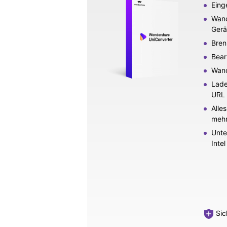
Eing
Wand
Gerä
Bren
Bear
Wand
Lade
URL 
Alle
mehr
Unte
Inte
Sich