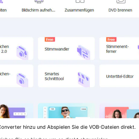
onverter hinzu und Abspielen Sie die VOB-Dateien direkt.