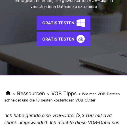
ermöglicht es Ihnen, alle gewünschten VOB-Clips in
AI
verschiedene Dateien zu extrahiere
KI-Porträt
Anmelden
Tech Specs
JETZT KAUFEN
Video/Audio
Video/Audio
Ändern Sie den Videohintergrund
Eine vollständige Liste der unterstützten Formate, Geräte
mit KI.
und GPUs.
GRATIS TESTEN
Bild
Suche
Updates von UniConverter
Videoformat
GRATIS TESTEN
Die neuesten Produktnachrichten und Updates.
Kameranutzer
Ihr bester Video Converter
Soziale Medien
Der umfassende, verlustfreie und sichere Video Converter
mit hoher Geschwindigkeit.
Mac-Benutzer
WEITERE TIPPS
Ressourcen
VOB Tipps
>
>
> Wie man VOB-Dateien
schneidet und die 10 besten kostenlosen VOB-Cutter
"Ich habe gerade eine VOB-Datei (2,3 GB) mit dvd
shrink umgewandelt. Ich möchte diese VOB-Datei nun