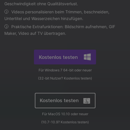
AI
Geschwindigkeit ohne Qualitätsverlust.
KI-Porträt
Anmelden
Tech Specs
JETZT KAUFEN
Video/Audio
Video/Audio
Videos personalisieren beim Trimmen, beschneiden,
Ändern Sie den Videohintergrund
Eine vollständige Liste der unterstützten Formate, Geräte
Untertitel und Wasserzeichen hinzufügen.
mit KI.
und GPUs.
Bild
Praktische Extrafunktionen: Bildschirm aufnehmen, GIF
Suche
Maker, Video auf TV übertragen.
Updates von UniConverter
Videoformat
Die neuesten Produktnachrichten und Updates.
Kameranutzer
Ihr bester Video Converter
Kostenlos testen
Soziale Medien
Der umfassende, verlustfreie und sichere Video Converter
mit hoher Geschwindigkeit.
Für Windows 7 64-bit oder neuer
Mac-Benutzer
(32-bit Nutzer?
Kostenlos testen
)
WEITERE TIPPS
Kostenlos testen
Für MacOS 10.10 oder neuer
(10.7-10.9?
Kostenlos testen
)