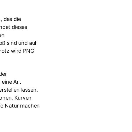
, das die
ndet dieses
en
roß sind und auf
rotz wird PNG
der
 eine Art
rstellen lassen.
gonen, Kurven
reie Natur machen