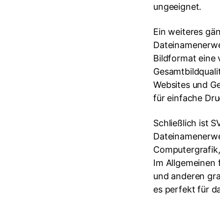
ungeeignet.
Ein weiteres gä
Dateinamenerwe
Bildformat eine
Gesamtbildqualit
Websites und G
für einfache Dr
Schließlich ist 
Dateinamenerwei
Computergrafik, 
Im Allgemeinen 
und anderen graf
es perfekt für d