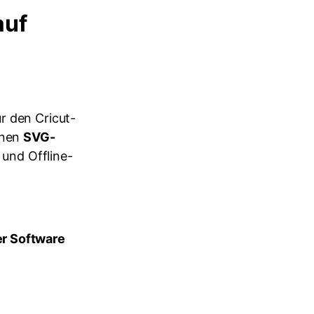
auf
r den Cricut-
inen
SVG-
 und Offline-
er Software