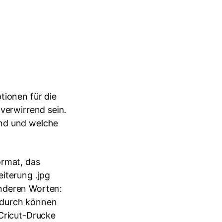
tionen für die
 verwirrend sein.
ind und welche
ormat, das
iterung .jpg
anderen Worten:
Dadurch können
 Cricut-Drucke