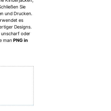
ie Kinderjacken,
Schließen Sie
en und Drucken.
erwendet es
rtiger Designs.
 unscharf oder
wie man
PNG in