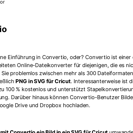
or
io
ne Einführung in Convertio, oder? Convertio ist einer
iteten Online-Dateikonverter für diejenigen, die es n
ss Sie problemlos zwischen mehr als 300 Dateiformate
ießlich
PNG in SVG für Cricut
. Interessanterweise ist d
zu 100 % kostenlos und unterstützt Stapelkonvertieru
ung. Darüber hinaus können Convertio-Benutzer Bilde
oogle Drive und Dropbox hochladen.
mit Convertio ein Bild in ein SVG für Cricut
umwandel