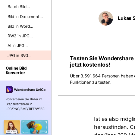
konvertieren
Batch Bild
Konverter
Bild in Document
Lukas 
konvertieren
Bild in Word
konvertieren
RW2 in JPG
konvertieren
AI in JPG
konvertieren
JPG in SVG
Testen Sie Wondershare
konvertieren
jetzt kostenlos!
Online Bild
Konverter
Über 3.591.664 Personen haben e
Funktionen zu testen.
Konvertieren Sie Bilder im
Stapelverfahren in
JPG/PNG/BMP/TIFF/WEBP.
Ist es also mögl
herausfinden. Cr