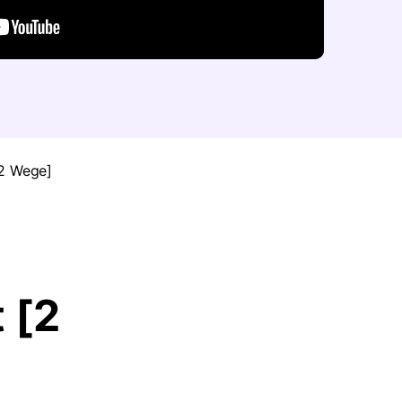
[2 Wege]
 [2