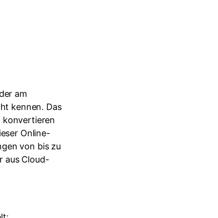
 der am
icht kennen. Das
n konvertieren
ieser Online-
ngen von bis zu
r aus Cloud-
t: