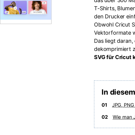
das über 300 Ma
T-Shirts, Blume
den Drucker ein
Obwohl Cricut S
Vektorformate w
Das liegt daran
dekomprimiert z
SVG für Cricut 
In diesem
01
JPG, PNG 
02
Wie man J