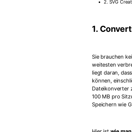
2. SVG Creat
1.
Convert
Sie brauchen kei
weitesten verbre
liegt daran, da
können, einschl
Dateikonverter 
100 MB pro Sitz
Speichern wie G
Hier ist
wie man 