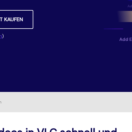
Alle Produkte ansehen
Neueste Version herunterladen
T KAUFEN
en
)
n