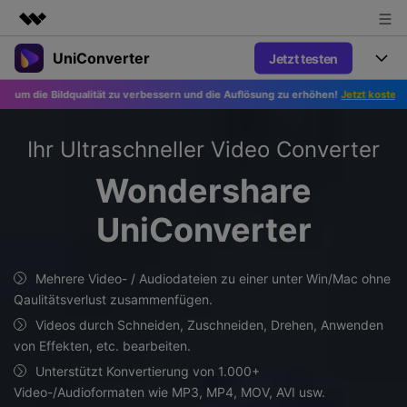
UniConverter
Jetzt testen
Top-Produkte
KI-gestützte digitale Kreativität
e Bildqualität zu verbessern und die Auflösung zu erhöhen!
Jetzt kostenlos den Fo
Produkte
Business
Dienstprogramme
Überblick
UniConverter-Video Converter
Ihr Ultraschneller Video Converter
Funktionen
Über uns
Lösungen
Wondershare
Neu
UniConverter für Windows
Sprache-zu-Text
Presseraum
Online-Tools
Präzise Spracherkennung für
UniConverter
UniConverter für Mac
Neu
Audio und Video.
Shop
Anleitung
Online Kompressor
Free Video Converter
Bilder oder Videodateien im
Beliebt
Mehrere Video- / Audiodateien zu einer unter Win/Mac ohne
Handumdrehen komprimieren.
Support
Tipps&Tricks
Video Konverter
Qaulitätsverlust zusammenfügen.
AniSmall-Video Compressor
Erleben Sie leistungsstarke und
Neu
Videos durch Schneiden, Zuschneiden, Drehen, Anwenden
intelligente
KI Video-Verbesserung
Beliebt
Support
AniSmall für Desktop
von Effekten, etc. bearbeiten.
Konvertierungsfähigkeiten.
Online Konverter
Automatische Verbesserung von
Video-, Audio- oder Bilddateien
Videos für eine klarere Qualität.
Unterstützt Konvertierung von 1.000+
Support Center
Upgrade auf V17
AniSmall für iOS
kostenlos online umwandeln.
Video-/Audioformaten wie MP3, MP4, MOV, AVI usw.
KI-Funktionen
Alle nötigen Informationen, um UniConverter zu benutzen.