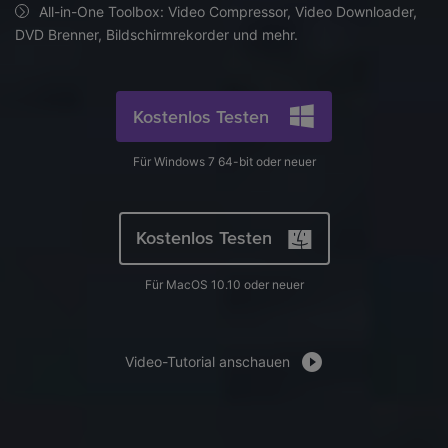
AI
All-in-One Toolbox: Video Compressor, Video Downloader,
KI-Porträt
Anmelden
Tech Specs
JETZT KAUFEN
Video/Audio
DVD Brenner, Bildschirmrekorder und mehr.
Video/Audio
Ändern Sie den Videohintergrund
Eine vollständige Liste der unterstützten Formate, Geräte
mit KI.
und GPUs.
Bild
Suche
Kostenlos Testen
Updates von UniConverter
Videoformat
Die neuesten Produktnachrichten und Updates.
Für Windows 7 64-bit oder neuer
Kameranutzer
Ihr bester Video Converter
Soziale Medien
Der umfassende, verlustfreie und sichere Video Converter
Kostenlos Testen
mit hoher Geschwindigkeit.
Mac-Benutzer
Für MacOS 10.10 oder neuer
WEITERE TIPPS
Video-Tutorial anschauen