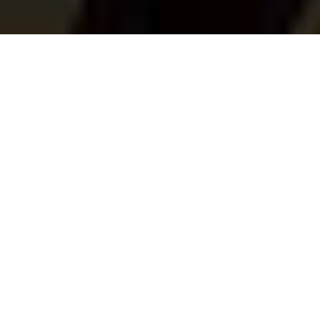
Ressource
Andere Tipps zum Bearbeiten
>
>
> Wie Sie Werbung aus Ihren Filmen entfernen
Wie Sie Werbung aus Ihren Filmen entfernen
Von
Lukas Schneider
• 2026-06-17 17:42:07 •
Bewährte Lösungen