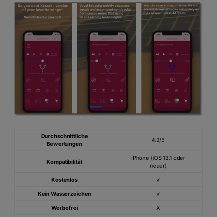
Durchschnittliche
4.2/5
Bewertungen
iPhone (iOS 13.1 oder
Kompatibilität
neuer)
Kostenlos
√
Kein Wasserzeichen
√
Werbefrei
X