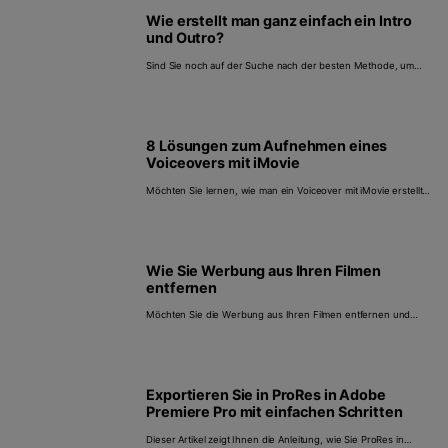
Wie erstellt man ganz einfach ein Intro
und Outro?
Sind Sie noch auf der Suche nach der besten Methode, um
Intros und Outros in einem Video zu erstellen? Dieser
Wegweiser hat alle Zutaten, die Sie brauchen.
8 Lösungen zum Aufnehmen eines
Voiceovers mit iMovie
Möchten Sie lernen, wie man ein Voiceover mit iMovie erstellt?
Nun, dieser Beitrag wird Sie Schritt für Schritt durch die
Prozesse führen.
Wie Sie Werbung aus Ihren Filmen
entfernen
Möchten Sie die Werbung aus Ihren Filmen entfernen und
mehrere Filmclips zu einem einzigen zusammenführen? Lesen
Sie diesen Artikel und Sie lernen einfache Schritte kennen, um
dies auf Windows/Mac zu tun.
Exportieren Sie in ProRes in Adobe
Premiere Pro mit einfachen Schritten
Dieser Artikel zeigt Ihnen die Anleitung, wie Sie ProRes in