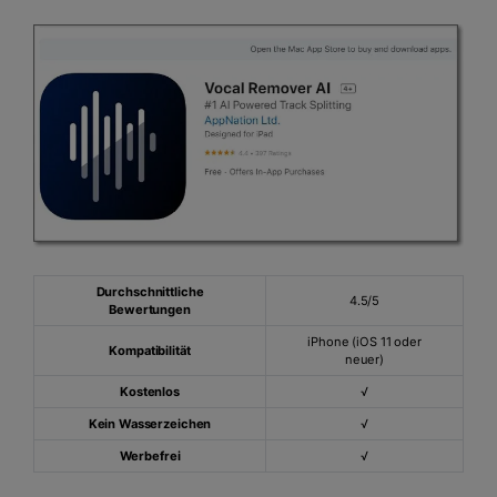
Durchschnittliche
4.5/5
Bewertungen
iPhone (iOS 11 oder
Kompatibilität
neuer)
Kostenlos
√
Kein Wasserzeichen
√
Werbefrei
√