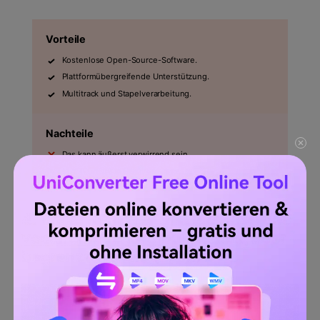
Vorteile
Kostenlose Open-Source-Software.
Plattformübergreifende Unterstützung.
Multitrack und Stapelverarbeitung.
Nachteile
Das kann äußerst verwirrend sein.
Extrahiert keine Stimmen aus Videos.
4. Vocal Remover und Isolation des
vocalremover.org
[Kostenlos, aber
begrenzte Audiogröße]