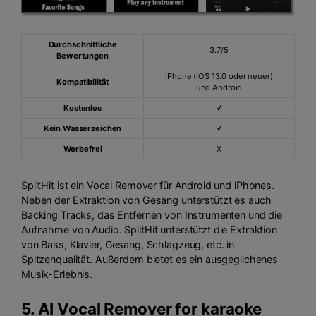
Durchschnittliche
3.7/5
Bewertungen
iPhone (iOS 13.0 oder neuer)
Kompatibilität
und Android
Kostenlos
√
Kein Wasserzeichen
√
Werbefrei
X
SplitHit ist ein Vocal Remover für Android und iPhones.
Neben der Extraktion von Gesang unterstützt es auch
Backing Tracks, das Entfernen von Instrumenten und die
Aufnahme von Audio. SplitHit unterstützt die Extraktion
von Bass, Klavier, Gesang, Schlagzeug, etc. in
Spitzenqualität. Außerdem bietet es ein ausgeglichenes
Musik-Erlebnis.
5.
AI Vocal Remover for karaoke