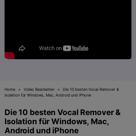
AI
KI-Porträt
Anmelden
Tech Specs
JETZT KAUFEN
Video/Audio
Video/Audio
Ändern Sie den Videohintergrund
Eine vollständige Liste der unterstützten Formate, Geräte
mit KI.
und GPUs.
Bild
Suche
Updates von UniConverter
Videoformat
Die neuesten Produktnachrichten und Updates.
Kameranutzer
Ihr bester Video Converter
Soziale Medien
Der umfassende, verlustfreie und sichere Video Converter
mit hoher Geschwindigkeit.
Mac-Benutzer
Home
>
Video Bearbeiten
>
Die 10 besten Vocal Remover &
WEITERE TIPPS
Isolation für Windows, Mac, Android und iPhone
Die 10 besten Vocal Remover &
Isolation für Windows, Mac,
Android und iPhone