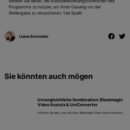
denken Sie daran, die Audiobearbeitungsfunktionen des
Programms zu nutzen, um Ihren Gesang vor der
Weitergabe zu retuschieren. Viel Spaß!
Lukas Schneider
Sie könnten auch mögen
Unvergleichliche Kombination: Blackmagic
Video Assists & UniConverter
Erfahren Sie alles, was Sie über Blackmagic Video Assist Monitore
wissen müssen, einschließlich der 5 besten Modelle, wie man sie
benutzt und wie man Videos von ihnen konvertiert. Dieser
Leitfaden ist ideal für Filmemacher aller Niveaus, die die Qualität
ihrer Videoaufnahmen verbessern möchten.