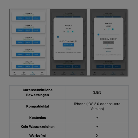
Durchschnittliche
3.8/5
Bewertungen
iPhone (iOS 8.0 oder neuere
Kompatibilität
Version)
Kostenlos
√
Kein Wasserzeichen
√
Werbefrei
X