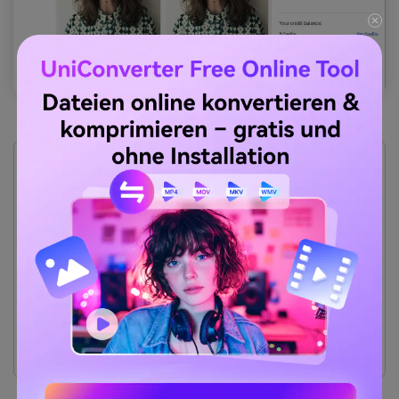
Vorteile
Mit der Funktion der Bildentrauschung können Sie die
Parameter des Bildes automatisch anpassen. Sie
können die Schärfe und den Grad des Rauschens im
Bild auswählen.
VanceAI bietet auch eine Funktion zum Schärfen von
Bildern, mit der Sie den Grad der Unschärfe in Ihrem
Bild anpassen können. Für bessere Ergebnisse können
Sie zwischen verschiedenen Arten von Unschärfen
wählen, z.B. Bewegungsunschärfe und
Linsenunschärfe.
Das Tool bietet auch spezielle Tools für animierte
Fotos und Cartoons. So erhalten Sie genaue
Ergebnisse auf der Grundlage Ihrer Anforderungen.