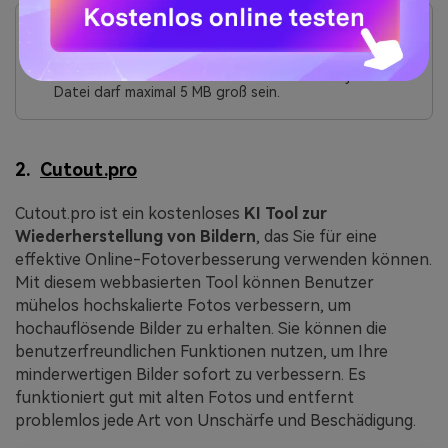
Nachteile
VanceAI only supports images in JPG and PNG format.
Es funktioniert nicht mit anderen Bilddateiformaten.
Sie können maximal 20 Bilder hochladen und jede
Datei darf maximal 5 MB groß sein.
2.
Cutout.pro
Cutout.pro ist ein kostenloses
KI Tool zur
Wiederherstellung von Bildern
, das Sie für eine
effektive Online-Fotoverbesserung verwenden können.
Mit diesem webbasierten Tool können Benutzer
mühelos hochskalierte Fotos verbessern, um
hochauflösende Bilder zu erhalten. Sie können die
benutzerfreundlichen Funktionen nutzen, um Ihre
minderwertigen Bilder sofort zu verbessern. Es
funktioniert gut mit alten Fotos und entfernt
problemlos jede Art von Unschärfe und Beschädigung.