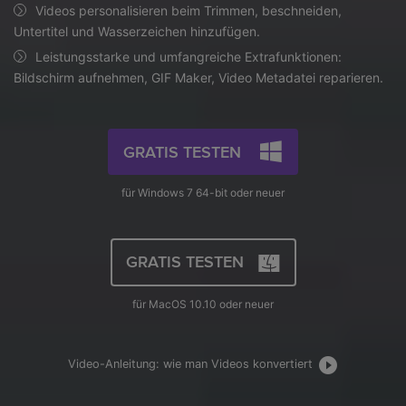
AI
Videos personalisieren beim Trimmen, beschneiden,
KI-Porträt
Anmelden
Tech Specs
JETZT KAUFEN
Video/Audio
Untertitel und Wasserzeichen hinzufügen.
Video/Audio
Ändern Sie den Videohintergrund
Eine vollständige Liste der unterstützten Formate, Geräte
Leistungsstarke und umfangreiche Extrafunktionen:
mit KI.
und GPUs.
Bild
Bildschirm aufnehmen, GIF Maker, Video Metadatei reparieren.
Suche
Updates von UniConverter
Videoformat
Die neuesten Produktnachrichten und Updates.
GRATIS TESTEN
Kameranutzer
Ihr bester Video Converter
Soziale Medien
für Windows 7 64-bit oder neuer
Der umfassende, verlustfreie und sichere Video Converter
mit hoher Geschwindigkeit.
Mac-Benutzer
GRATIS TESTEN
WEITERE TIPPS
für MacOS 10.10 oder neuer
Video-Anleitung: wie man Videos konvertiert