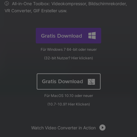
AI
All-in-One Toolbox: Videokompressor, Bildschirmrekorder,
KI-Porträt
Anmelden
Tech Specs
JETZT KAUFEN
Video/Audio
VR Converter, GIF Ersteller usw.
Video/Audio
Ändern Sie den Videohintergrund
Eine vollständige Liste der unterstützten Formate, Geräte
mit KI.
und GPUs.
Bild
Suche
Gratis Download
Updates von UniConverter
Videoformat
Die neuesten Produktnachrichten und Updates.
Für Windows 7 64-bit oder neuer
Kameranutzer
(32-bit Nutzer?
Hier klicken
)
Ihr bester Video Converter
Soziale Medien
Der umfassende, verlustfreie und sichere Video Converter
mit hoher Geschwindigkeit.
Mac-Benutzer
Gratis Download
WEITERE TIPPS
Für MacOS 10.10 oder neuer
(10.7-10.9?
Hier Klicken
)
Watch Video Converter in Action