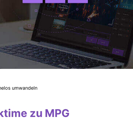
helos umwandeln
ktime zu MPG