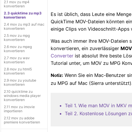
2.1 mov zu mp4
konvertieren
2.3 quicktime zu mp3
Es ist üblich, dass Leute eine Meng
konvertieren
QuickTime MOV-Dateien könnten ein
2.4 mov zu mp3 auf mac
einige Clips von Videoschnitt-Apps 
konvertieren
2.5 mov zu mpg
konvertieren
Was auch immer Ihre MOV-Dateien s
2.6 mov zu mpeg
konvertieren, ein zuverlässiger
MOV 
konvertieren
Converter
ist absolut Ihre beste Lös
2.7 mov zu wav
konvertieren
Tutorial unter, um MOV zu MPG Konve
2.8 mov zu html5
konvertieren
Wenn Sie ein Mac-Benutzer si
Notiz:
2.9 mov zu youtube
zu MPG auf Mac (Sierra unterstützt)
konvertieren
2.10 quicktime zu
windows media player
konvertieren
Teil 1. Wie man MOV in MKV m
2.11 mov zu imovie
importieren
Teil 2. Kostenlose Lösungen
2.12 mov zu adobe
premiere konvertieren