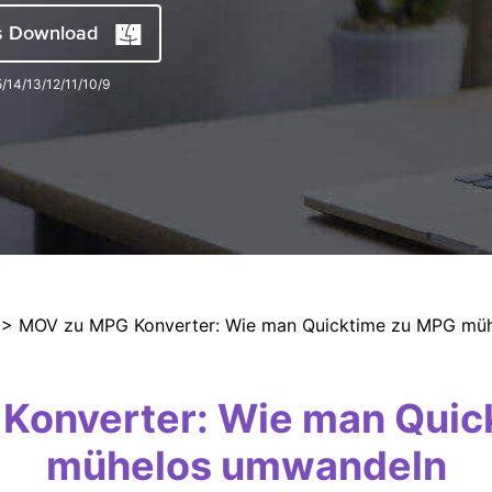
Alle Produkte ansehen
s Download
5/14/13/12/11/10/9
> MOV zu MPG Konverter: Wie man Quicktime zu MPG mü
Konverter: Wie man Quic
mühelos umwandeln