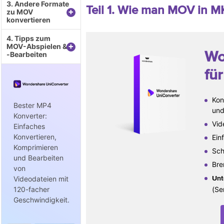
3. Andere Formate
Teil 1. Wie man MOV in M
+
zu MOV
konvertieren
4. Tipps zum
+
MOV-Abspielen &
Wo
-Bearbeiten
fü
Kon
Bester MP4
und
Konverter:
Vid
Einfaches
Konvertieren,
Ein
Komprimieren
Sch
und Bearbeiten
Bre
von
Videodateien mit
Unt
120-facher
(Se
Geschwindigkeit.