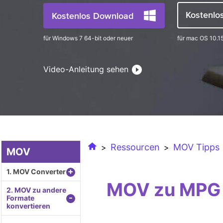
Kostenlo
Kostenlos Download
für Windows 7 64-bit oder neuer
für mac OS 10.1
Video-Anleitung sehen
Ressourcen
MOV Tipps
>
>
MOV
+
1. MOV Converter
MOV zu MPG 
2. MOV zu andere
-
Formate
konvertieren