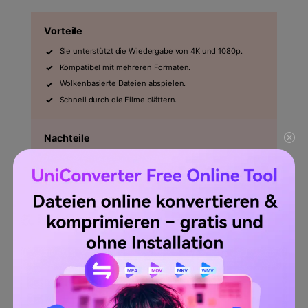
Vorteile
Sie unterstützt die Wiedergabe von 4K und 1080p.
Kompatibel mit mehreren Formaten.
Wolkenbasierte Dateien abspielen.
Schnell durch die Filme blättern.
Nachteile
Nur für iPhones und iPads.
Nicht frei verwendbar.
5.
MX Player