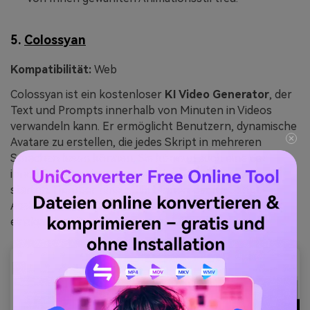
5.
Colossyan
Kompatibilität:
Web
Colossyan ist ein kostenloser
KI Video Generator
, der
Text und Prompts innerhalb von Minuten in Videos
verwandeln kann. Er ermöglicht Benutzern, dynamische
Avatare zu erstellen, die jedes Skript in mehreren
Sprachen lesen können. Sie können auch eine der
innovativen Vorlagen verwenden, um Ihr Projekt zu
starten. Darüber hinaus hilft Ihnen der KI-Skript-
Assistent mit GPT-4-Integration, ansprechende und
einzigartige Videoskripte zu erstellen.