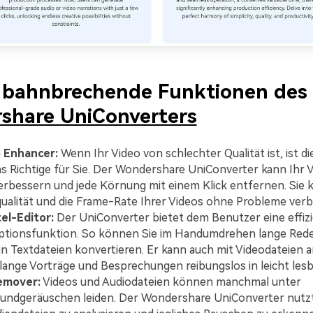
 bahnbrechende Funktionen des
share UniConverters
o Enhancer:
Wenn Ihr Video von schlechter Qualität ist, ist di
s Richtige für Sie. Der Wondershare UniConverter kann Ihr V
erbessern und jede Körnung mit einem Klick entfernen. Sie 
alität und die Frame-Rate Ihrer Videos ohne Probleme verb
el-Editor:
Der UniConverter bietet dem Benutzer eine effiz
ptionsfunktion. So können Sie im Handumdrehen lange Red
in Textdateien konvertieren. Er kann auch mit Videodateien 
lange Vorträge und Besprechungen reibungslos in leicht les
emover:
Videos und Audiodateien können manchmal unter
undgeräuschen leiden. Der Wondershare UniConverter nutzt