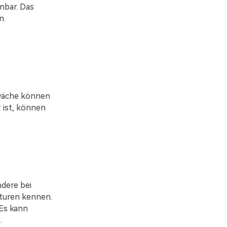
nbar. Das
n.
wäche können
 ist, können
dere bei
turen kennen.
 Es kann
.