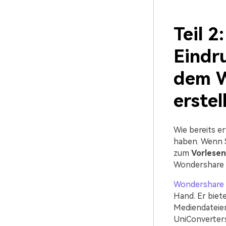
Teil 2
Eindr
dem W
erstel
Wie bereits e
haben. Wenn S
zum
Vorlesen
Wondershare i
Wondershare 
Hand. Er biet
Mediendateien
UniConverters