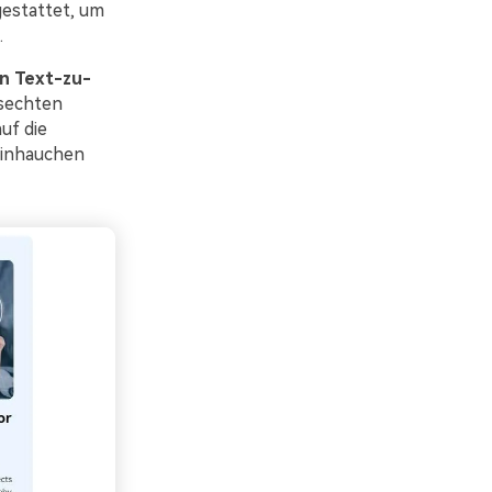
gestattet, um
.
n Text-zu-
nsechten
uf die
einhauchen