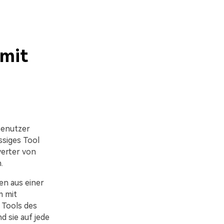
 mit
Benutzer
ssiges Tool
verter von
.
en aus einer
m mit
 Tools des
 sie auf jede