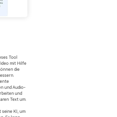
eses Tool
ideo mit Hilfe
können die
essern.
iente
en und Audio-
arbeiten und
baren Text um.
 seine KI, um