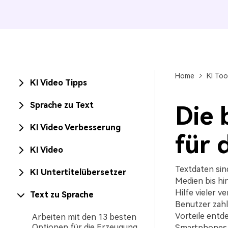
Home
KI Too
KI Video Tipps
Sprache zu Text
Die 
KI Video Verbesserung
für 
KI Video
Textdaten sind
KI Untertitelübersetzer
Medien bis hi
Hilfe vieler v
Text zu Sprache
Benutzer zahlr
Vorteile entd
Arbeiten mit den 13 besten
Optionen für die Erzeugung
Smartphones 