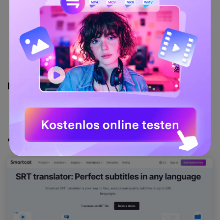
Ein hohes Maß an Kontrolle ist verfügbar
Super intuitiv zu bedienen
Macht die Übersetzung von Untertiteln zum
Kinderspiel
Nachteile
Kann manchmal nicht reagieren
4. Smartcat