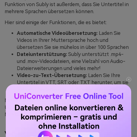
Funktion von Subly ist außerdem, dass Sie Untertitel in
mehrere Sprachen übersetzen können.
Hier sind einige der Funktionen, die es bietet:
Automatische Videoübersetzung:
Laden Sie
Videos in Ihrer Muttersprache hoch und
übersetzen Sie sie mühelos in über 100 Sprachen
Dateiunterstützung:
Subly unterstützt .mp4-
und .mov-Videodateien, eine Vielzahl von Audio-
Dateierweiterungen und vieles mehr!
Video-zu-Text-Übersetzung:
Laden Sie Ihre
Untertitel in VTT, SRT oder TXT herunter, um sie
auf verschiedenen Plattformen anzuwenden.
Mit einfachen Worten: Subly ist ein KI-
Untertitelübersetzer, der 5 Stunden Schnitt in 5
Minuten KI-Magie verwandelt.
Vorteile