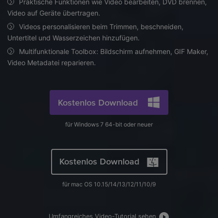
Praktische Funktionen wie Video bearbeiten, DVD brennen,
AI
Video auf Geräte übertragen.
KI-Porträt
Anmelden
Tech Specs
JETZT KAUFEN
Video/Audio
Video/Audio
Ändern Sie den Videohintergrund
Videos personalisieren beim Trimmen, beschneiden,
Eine vollständige Liste der unterstützten Formate, Geräte
mit KI.
Untertitel und Wasserzeichen hinzufügen.
und GPUs.
Bild
Suche
Multifunktionale Toolbox: Bildschirm aufnehmen, GIF Maker,
Updates von UniConverter
Video Metadatei reparieren.
Videoformat
Die neuesten Produktnachrichten und Updates.
Kameranutzer
Ihr bester Video Converter
Kostenlos Download
Soziale Medien
Der umfassende, verlustfreie und sichere Video Converter
mit hoher Geschwindigkeit.
Mac-Benutzer
für Windows 7 64-bit oder neuer
WEITERE TIPPS
Kostenlos Download
für mac OS 10.15/14/13/12/11/10/9
Umfangreiches Video-Tutorial sehen