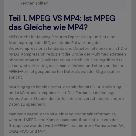
kennen sollten
Teil 1. MPEG VS MP4: Ist MPEG
das Gleiche wie MP4?
MPEG steht für Moving Pictures Expert Group und ist eine
Arbeitsgruppe der ISO, die für die Entwicklung der
Videokompressionsstandards und Dateiformate bekannt ist. Die
MPEG-Kompression reduziert die Größe der Multimediadateien
ohne sichtbaren Qualitätsverlust erheblich. Der Begriff MPEG
ist so weit verbreitet, dass man im Volksmund eher von der im
MPEG-Format gespeicherten Datei als von der Organisation
spricht.
MP4 hingegen ist ein Format, das mit der MPEG-4-Kodierung
und AAC-Audio komprimiert ist. Das Format ist in der Lage,
Video, Audio, Standbilder, Untertitel und verschiedene andere
Daten zu speichern.
Man kann sagen, dass MP4 ein Mediencontainerformat ist,
während MPEG eine Kompressionsmethode ist, die von der
Gruppe verwendet wird. MPEG-4 hat mehrere Formate wie AVI,
OGG, MOV und MP4.