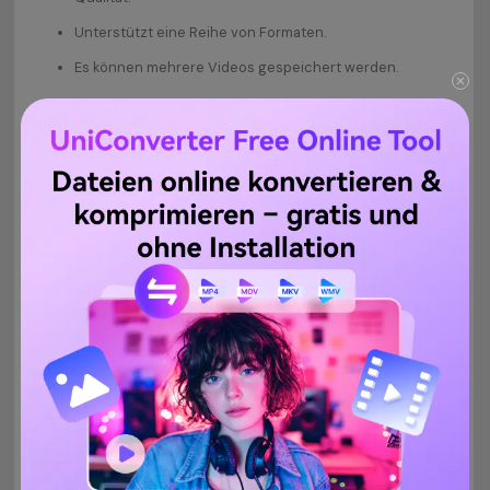
Unterstützt eine Reihe von Formaten.
Es können mehrere Videos gespeichert werden.
Nachteile:
Software wird schon lange nicht mehr aktualisiert.
Das Programm fordert zur Installation weiterer Software
auf.
2.
YTD Free MPEG Converter
Dies ist eine kostenlose Software, die keine Anmeldung
erfordert und die Umwandlung von YouTube-Videos in MPEG
auf problemlose Art und Weise ermöglicht. Sie müssen lediglich
die YouTube-URL kopieren und in das Converterprogramm
einfügen, damit es die Konvertierung vornimmt, und nachdem
der Prozess abgeschlossen ist, können Sie es auf Ihrem lokalen
System speichern.