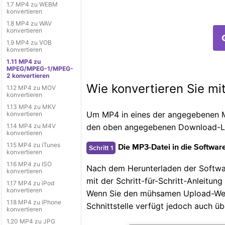
1.7 MP4 zu WEBM
konvertieren
1.8 MP4 zu WAV
konvertieren
1.9 MP4 zu VOB
konvertieren
1.11 MP4 zu
MPEG/MPEG-1/MPEG-
2 konvertieren
Wie konvertieren Sie 
1.12 MP4 zu MOV
konvertieren
1.13 MP4 zu MKV
Um MP4 in eines der angegebenen M
konvertieren
den oben angegebenen Download-Li
1.14 MP4 zu M4V
konvertieren
1.15 MP4 zu iTunes
Schritt 1
Die MP3-Datei in die Software
konvertieren
1.16 MP4 zu ISO
Nach dem Herunterladen der Software
konvertieren
mit der Schritt-für-Schritt-Anleitun
1.17 MP4 zu iPod
konvertieren
Wenn Sie den mühsamen Upload-Weg 
1.18 MP4 zu iPhone
Schnittstelle verfügt jedoch auch üb
konvertieren
1.20 MP4 zu JPG