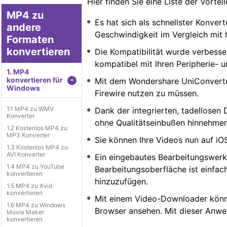
Hier finden Sie eine Liste der Vorte
MP4 zu
Es hat sich als schnellster Konve
andere
Geschwindigkeit im Vergleich mi
Formaten
konvertieren
Die Kompatibilität wurde verbesser
kompatibel mit Ihren Peripherie-
1. MP4
-
konvertieren für
Mit dem Wondershare UniConverter
Windows
Firewire nutzen zu müssen.
1.1 MP4 zu WMV
Dank der integrierten, tadellose
Konverter
ohne Qualitätseinbußen hinnehme
1.2 Kostenlos MP4 zu
MP3 Konverter
Sie können Ihre Videos nun auf i
1.3 Kostenlos MP4 zu
AVI Konverter
Ein eingebautes Bearbeitungswerk
1.4 MP4 zu YouTube
Bearbeitungsoberfläche ist einfa
konvertieren
hinzuzufügen.
1.5 MP4 zu Xvid
konvertieren
Mit einem Video-Downloader können
1.6 MP4 zu Windows
Browser ansehen. Mit dieser Anwen
Movie Maker
konvertieren