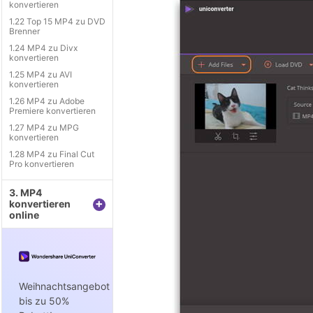
konvertieren
1.22 Top 15 MP4 zu DVD
Brenner
1.24 MP4 zu Divx
konvertieren
1.25 MP4 zu AVI
konvertieren
1.26 MP4 zu Adobe
Premiere konvertieren
1.27 MP4 zu MPG
konvertieren
1.28 MP4 zu Final Cut
Pro konvertieren
3. MP4
+
konvertieren
online
Weihnachtsangebot
bis zu 50%