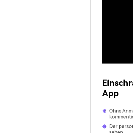
Einsch
App
Ohne Anmel
kommentie
Der person
sehen.