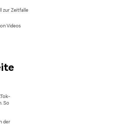
zur Zeitfalle
von Videos
ite
kTok-
. So
n der