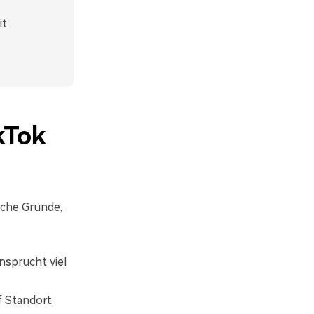
it
kTok
iche Gründe,
sprucht viel
f Standort