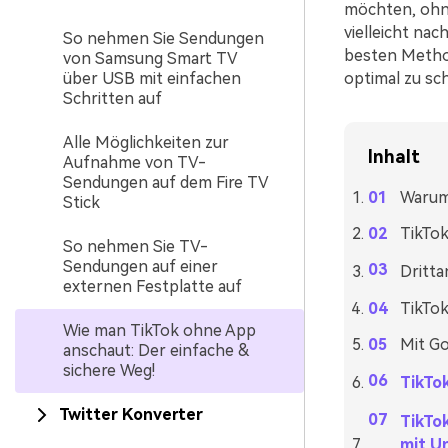
möchten, ohne
vielleicht nac
So nehmen Sie Sendungen
besten Meth
von Samsung Smart TV
über USB mit einfachen
optimal zu sc
Schritten auf
Alle Möglichkeiten zur
Inhalt
Aufnahme von TV-
Sendungen auf dem Fire TV
Warum 
Stick
TikTok
So nehmen Sie TV-
Sendungen auf einer
Dritta
externen Festplatte auf
TikTok
Wie man TikTok ohne App
Mit G
anschaut: Der einfache &
sichere Weg!
TikTo
Twitter Konverter
TikTo
mit U