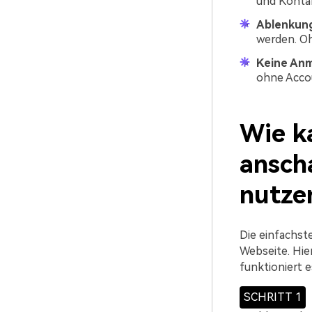
und Kontak
Ablenkung
werden. Oh
Keine Anm
ohne Accou
Wie k
ansch
nutze
Die einfachste
Webseite. Hie
funktioniert e
SCHRITT 1