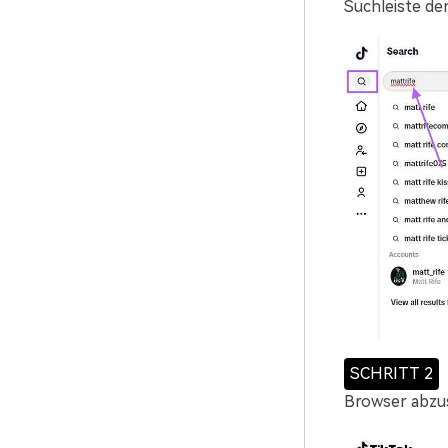
Suchleiste d
SCHRITT 2
Browser abzus