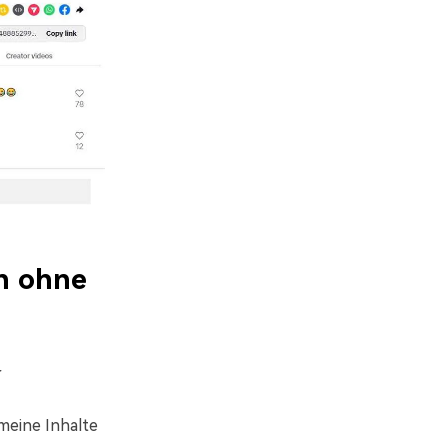
n ohne
r
emeine Inhalte