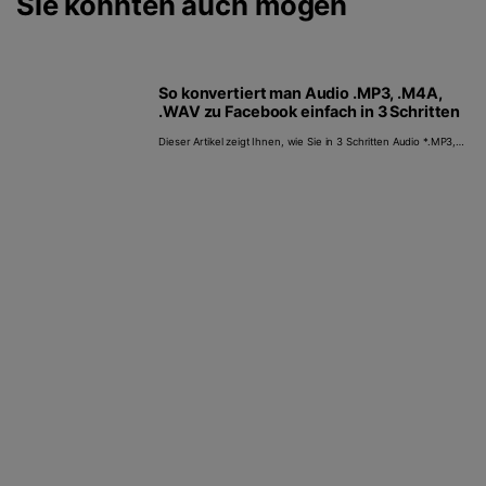
Sie könnten auch mögen
So konvertiert man Audio .MP3, .M4A,
.WAV zu Facebook einfach in 3 Schritten
Dieser Artikel zeigt Ihnen, wie Sie in 3 Schritten Audio *.MP3,
*.M4A, *.WAV in Facebook kompatibles Format konvertieren.