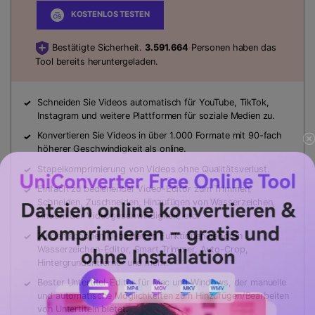
KOSTENLOS TESTEN
Bestätigte Sicherheit.
3.591.664
Personen haben das
Tool bereits heruntergeladen.
Schneiden Sie
Videos automatisch
für YouTube, TikTok,
Instagram und weitere Plattformen für soziale Medien zu.
Konvertieren Sie Videos in über 1.000 Formate mit 90-fach
höherer Geschwindigkeit als online.
Stapelkomprimierung von Videos ohne Qualitätsverlust.
Einfach zu bedienender Video-Editor zum Trimmen,
Schneiden, Zuschneiden, Hinzufügen von Wasserzeichen,
Ändern der Videogeschwindigkeit, etc.
Zu den schönen KI-basierten Funktionen gehören
Wasserzeichen-Editor, Smart Trimmer, Auto-Crop,
Hintergrundentferner und mehr.
Bester
Untertitel-Editor
für Mac und Windows, der manuelle
und automatische Möglichkeiten zum Hinzufügen/Bearbeiten
von Untertiteln bietet.