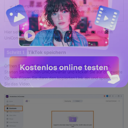
Leistungsstarke Toolbox mit GIF Programm, Image
Converter, CD Burner, Media Metadata reparieren, etc.
Hier sehen Sie, wie Sie den TikTok speichern und mit dem
UniConverter automatisch reframen können:
Schritt 1
TikTok speichern
Öffnen Sie ein TikTok-Video und kopieren Sie seinen Link.
Starten Sie nun den UniConverter und klicken Sie auf die zweite
Option. Fügen Sie dann den kopierten Link ein und speichern
Sie das Video.