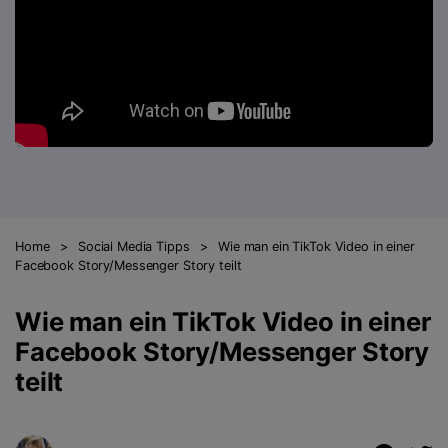
AI
KI-Porträt
Anmelden
Tech Specs
JETZT KAUFEN
Video/Audio
Video/Audio
Ändern Sie den Videohintergrund
Eine vollständige Liste der unterstützten Formate, Geräte
mit KI.
und GPUs.
Bild
Suche
Updates von UniConverter
Videoformat
Die neuesten Produktnachrichten und Updates.
Kameranutzer
Ihr bester Video Converter
Soziale Medien
Der umfassende, verlustfreie und sichere Video Converter
mit hoher Geschwindigkeit.
Home
>
Social Media Tipps
>
Wie man ein TikTok Video in einer
Mac-Benutzer
Facebook Story/Messenger Story teilt
WEITERE TIPPS
Wie man ein TikTok Video in einer
Facebook Story/Messenger Story
teilt