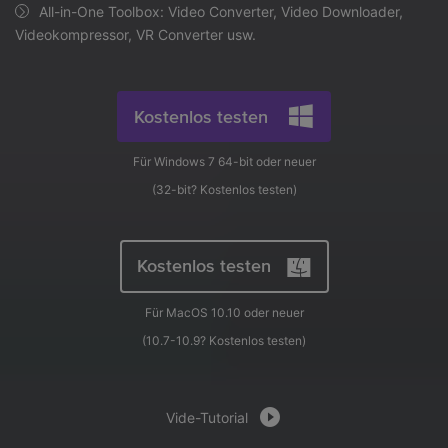
AI
All-in-One Toolbox: Video Converter, Video Downloader,
KI-Porträt
Anmelden
Tech Specs
JETZT KAUFEN
Video/Audio
Videokompressor, VR Converter usw.
Video/Audio
Ändern Sie den Videohintergrund
Eine vollständige Liste der unterstützten Formate, Geräte
mit KI.
und GPUs.
Bild
Suche
Kostenlos testen
Updates von UniConverter
Videoformat
Die neuesten Produktnachrichten und Updates.
Für Windows 7 64-bit oder neuer
Kameranutzer
(32-bit?
Kostenlos testen
)
Ihr bester Video Converter
Soziale Medien
Der umfassende, verlustfreie und sichere Video Converter
mit hoher Geschwindigkeit.
Mac-Benutzer
Kostenlos testen
WEITERE TIPPS
Für MacOS 10.10 oder neuer
(10.7-10.9?
Kostenlos testen
)
Vide-Tutorial