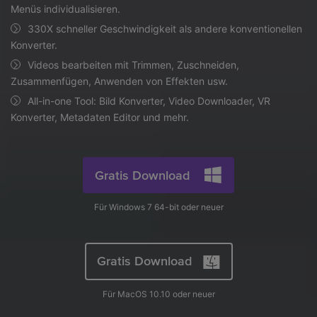
AI
Menüs individualisieren.
KI-Porträt
Anmelden
Tech Specs
JETZT KAUFEN
Video/Audio
Video/Audio
330X schneller Geschwindigkeit als andere konventionellen
Ändern Sie den Videohintergrund
Eine vollständige Liste der unterstützten Formate, Geräte
Konverter.
mit KI.
und GPUs.
Bild
Videos bearbeiten mit Trimmen, Zuschneiden,
Suche
Zusammenfügen, Anwenden von Effekten usw.
Updates von UniConverter
Videoformat
All-in-one Tool: Bild Konverter, Video Downloader, VR
Die neuesten Produktnachrichten und Updates.
Konverter, Metadaten Editor und mehr.
Kameranutzer
Ihr bester Video Converter
Soziale Medien
Der umfassende, verlustfreie und sichere Video Converter
mit hoher Geschwindigkeit.
Gratis Download
Mac-Benutzer
Für Windows 7 64-bit oder neuer
WEITERE TIPPS
Gratis Download
Für MacOS 10.10 oder neuer