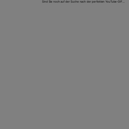
Sind Sie noch auf der Suche nach der perfekten YouTube-GIF-
Maker-App? Nun, diese Anleitung bietet Ihnen 14 Online
Kostenlose Optionen und eine Desktop Lösung.