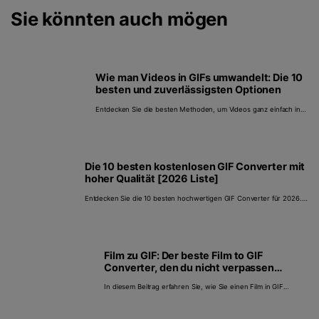
Sie könnten auch mögen
Wie man Videos in GIFs umwandelt: Die 10
besten und zuverlässigsten Optionen
Entdecken Sie die besten Methoden, um Videos ganz einfach in
GIFs zu verwandeln. Erfahren Sie, wie Sie mit Online-Tools, Apps
und Software wie dem UniConverter Videos in GIFs umwandeln
können. Erstellen, bearbeiten und teilen Sie noch heute mühelos
GIFs aus Videos!
Die 10 besten kostenlosen GIF Converter mit
hoher Qualität [2026 Liste]
Entdecken Sie die 10 besten hochwertigen GIF Converter für 2026.
Konvertieren Sie MP4 mühelos und in erstklassiger Qualität mit
kostenloser Software und Online-Tools in GIF. Hier finden Sie die
besten Methoden und einfachen Schritte zur Erstellung von GIFs und
zur Aufwertung Ihrer Inhalte durch reibungslose, hochwertige
Konvertierung.
Film zu GIF: Der beste Film to GIF
Converter, den du nicht verpassen
darfst!
In diesem Beitrag erfahren Sie, wie Sie einen Film in GIF
konvertieren können, indem Sie spezielle Anwendungen für
verschiedene Plattformen verwenden.