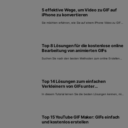
5 effektive Wege, um Video zu GIF auf
iPhone zu konvertieren
Sie möchten erfahren, wie Sie auf einem iPhone Video zu GIF
professionell konvertieren? Dieser Artikel zeigt Ihnen 5
effektive Optionen.
Top 8 Lösungen für die kostenlose online
Bearbeitung von animierten GIFs
Suchen Sie nach den besten Methoden zum online Erstellen
und Bearbeiten von animierten GIFs? Hier lernen Sie 8 Online-
Optionen kennen, um GIF verlustfrei zu bearbeiten.
Top 14 Lösungen zum einfachen
Verkleinern von GIFs unter
Windows/Mac
In diesem Tutorial lernen Sie die besten Lösungen kennen, mit
denen Sie die GIF-Größe effizient reduzieren können. Sie
werden 14 einfach zu bedienende Apps kennenlernen, die
Ihnen schnell weiterhelfen.
Top 15 YouTube GIF Maker: GIFs einfach
und kostenlos erstellen