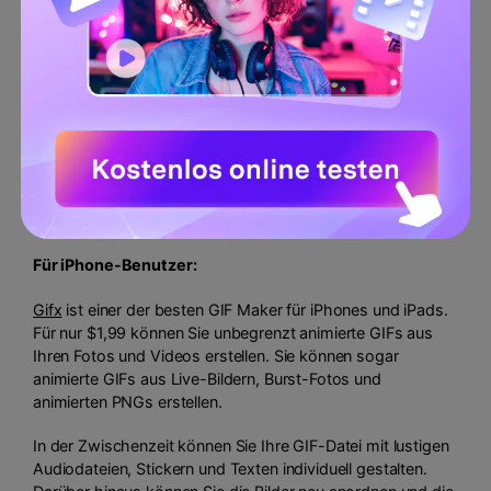
beginnen.
Primäre Funktionen:
GIFs zur Offline-Wiedergabe oder zum Teilen
herunterladen.
GIFs direkt an Facebook, E-Mail, WhatsApp, Skype
und mehr weitergeben.
Erstellen Sie Coub-Kanäle und folgen Sie anderen
Kanälen für Updates.
Für iPhone-Benutzer:
Gifx
ist einer der besten GIF Maker für iPhones und iPads.
Für nur $1,99 können Sie unbegrenzt animierte GIFs aus
Ihren Fotos und Videos erstellen. Sie können sogar
animierte GIFs aus Live-Bildern, Burst-Fotos und
animierten PNGs erstellen.
In der Zwischenzeit können Sie Ihre GIF-Datei mit lustigen
Audiodateien, Stickern und Texten individuell gestalten.