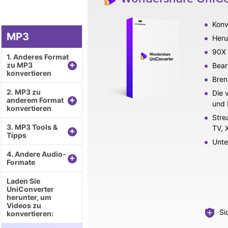
Konv
MP3
Heru
90X 
1. Anderes Format
+
zu MP3
Bear
konvertieren
Bren
2. MP3 zu
Die 
+
anderem Format
und 
konvertieren
Stre
3. MP3 Tools &
TV, 
+
Tipps
Unte
4. Andere Audio-
+
Formate
Laden Sie
UniConverter
herunter, um
Videos zu
Sic
konvertieren: