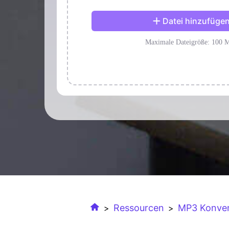
Ressourcen
MP3 Konver
>
>