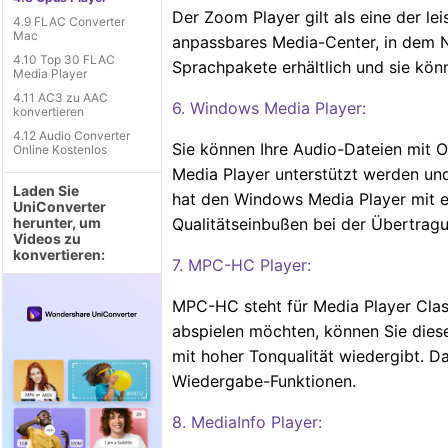
Der Zoom Player gilt als eine der le
4.9 FLAC Converter
Mac
anpassbares Media-Center, in dem N
4.10 Top 30 FLAC
Sprachpakete erhältlich und sie kön
Media Player
4.11 AC3 zu AAC
6. Windows Media Player:
konvertieren
4.12 Audio Converter
Sie können Ihre Audio-Dateien mit
Online Kostenlos
Media Player unterstützt werden und
Laden Sie
hat den Windows Media Player mit ei
UniConverter
herunter, um
Qualitätseinbußen bei der Übertra
Videos zu
konvertieren:
7. MPC-HC Player:
MPC-HC steht für Media Player Clas
abspielen möchten, können Sie diese
mit hoher Tonqualität wiedergibt. 
Wiedergabe-Funktionen.
8. MediaInfo Player: