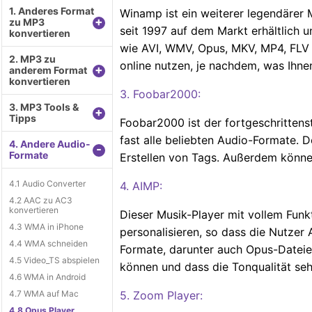
1. Anderes Format
Winamp ist ein weiterer legendärer M
+
zu MP3
seit 1997 auf dem Markt erhältlich u
konvertieren
wie AVI, WMV, Opus, MKV, MP4, FLV 
2. MP3 zu
online nutzen, je nachdem, was Ihnen 
+
anderem Format
konvertieren
3. Foobar2000:
3. MP3 Tools &
+
Tipps
Foobar2000 ist der fortgeschrittens
fast alle beliebten Audio-Formate. D
4. Andere Audio-
-
Formate
Erstellen von Tags. Außerdem können
4.1 Audio Converter
4. AIMP:
4.2 AAC zu AC3
konvertieren
Dieser Musik-Player mit vollem Funk
4.3 WMA in iPhone
personalisieren, so dass die Nutzer
4.4 WMA schneiden
Formate, darunter auch Opus-Dateien.
4.5 Video_TS abspielen
können und dass die Tonqualität sehr
4.6 WMA in Android
4.7 WMA auf Mac
5. Zoom Player:
4.8 Opus Player