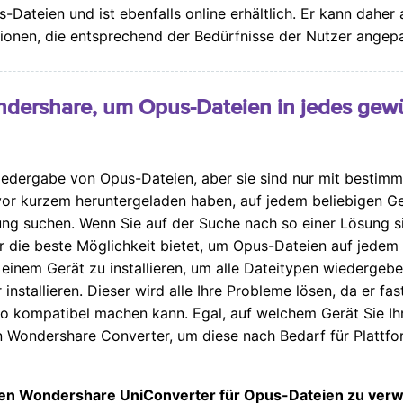
-Dateien und ist ebenfalls online erhältlich. Er kann dahe
tionen, die entsprechend der Bedürfnisse der Nutzer angep
ondershare, um Opus-Dateien in jedes ge
Wiedergabe von Opus-Dateien, aber sie sind nur mit bestim
ie vor kurzem heruntergeladen haben, auf jedem beliebigen
ung suchen. Wenn Sie auf der Suche nach so einer Lösung si
die beste Möglichkeit bietet, um Opus-Dateien auf jedem G
f einem Gerät zu installieren, um alle Dateitypen wiedergeb
nstallieren. Dieser wird alle Ihre Probleme lösen, da er fa
o kompatibel machen kann. Egal, auf welchem Gerät Sie I
 Wondershare Converter, um diese nach Bedarf für Plattf
, den Wondershare UniConverter für Opus-Dateien zu ver