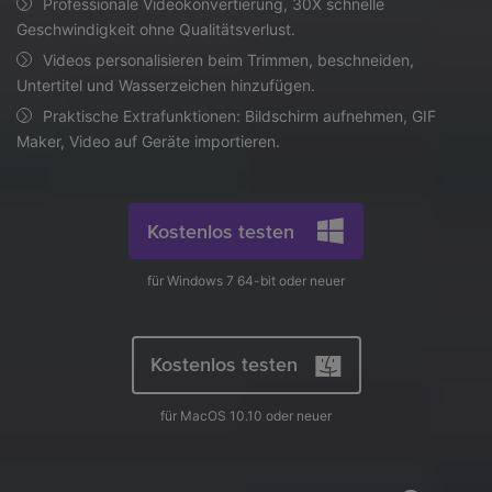
Professionale Videokonvertierung, 30X schnelle
AI
Geschwindigkeit ohne Qualitätsverlust.
KI-Porträt
Anmelden
Tech Specs
JETZT KAUFEN
Video/Audio
Video/Audio
Ändern Sie den Videohintergrund
Videos personalisieren beim Trimmen, beschneiden,
Eine vollständige Liste der unterstützten Formate, Geräte
mit KI.
Untertitel und Wasserzeichen hinzufügen.
und GPUs.
Bild
Suche
Praktische Extrafunktionen: Bildschirm aufnehmen, GIF
Updates von UniConverter
Maker, Video auf Geräte importieren.
Videoformat
Die neuesten Produktnachrichten und Updates.
Kameranutzer
Ihr bester Video Converter
Kostenlos testen
Soziale Medien
Der umfassende, verlustfreie und sichere Video Converter
mit hoher Geschwindigkeit.
Mac-Benutzer
für Windows 7 64-bit oder neuer
WEITERE TIPPS
Kostenlos testen
für MacOS 10.10 oder neuer