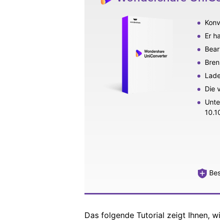
Konv
Er h
Bear
Bren
Lade
Die 
Unte
10.10
Bes
Das folgende Tutorial zeigt Ihnen,