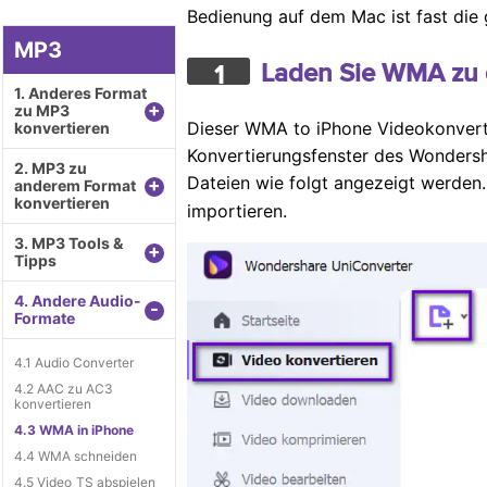
Bedienung auf dem Mac ist fast die 
MP3
Laden Sie WMA zu 
1
1. Anderes Format
+
zu MP3
Dieser WMA to iPhone Videokonverte
konvertieren
Konvertierungsfenster des Wonders
2. MP3 zu
Dateien wie folgt angezeigt werden.
+
anderem Format
konvertieren
importieren.
3. MP3 Tools &
+
Tipps
4. Andere Audio-
-
Formate
4.1 Audio Converter
4.2 AAC zu AC3
konvertieren
4.3 WMA in iPhone
4.4 WMA schneiden
4.5 Video_TS abspielen