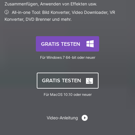
AI
Zusammenfügen, Anwenden von Effekten usw.
KI-Porträt
Anmelden
Tech Specs
JETZT KAUFEN
Video/Audio
Video/Audio
All-in-one Tool: Bild Konverter, Video Downloader, VR
Ändern Sie den Videohintergrund
Eine vollständige Liste der unterstützten Formate, Geräte
Konverter, DVD Brenner und mehr.
mit KI.
und GPUs.
Bild
Suche
Updates von UniConverter
Videoformat
GRATIS TESTEN
Die neuesten Produktnachrichten und Updates.
Kameranutzer
Für Windows 7 64-bit oder neuer
Ihr bester Video Converter
Soziale Medien
Der umfassende, verlustfreie und sichere Video Converter
mit hoher Geschwindigkeit.
Mac-Benutzer
GRATIS TESTEN
WEITERE TIPPS
Für MacOS 10.10 oder neuer
Video-Anleitung