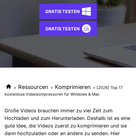
AI
KI-Porträt
Anmelden
Tech Specs
JETZT KAUFEN
Video/Audio
Video/Audio
GRATIS TESTEN
Ändern Sie den Videohintergrund
Eine vollständige Liste der unterstützten Formate, Geräte
mit KI.
und GPUs.
Bild
GRATIS TESTEN
Suche
Updates von UniConverter
Videoformat
Die neuesten Produktnachrichten und Updates.
Kameranutzer
Ihr bester Video Converter
Soziale Medien
Der umfassende, verlustfreie und sichere Video Converter
mit hoher Geschwindigkeit.
Mac-Benutzer
Ressourcen
Komprimieren
>
>
> [2026] Top 17
WEITERE TIPPS
kostenlose Videokompressoren für Windows & Mac
Große Videos brauchen immer zu viel Zeit zum
Hochladen und zum Herunterladen. Deshalb ist es eine
gute Idee, die Videos zuerst zu komprimieren und sie
dann hochzuladen oder an andere zu senden. Hier