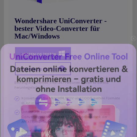
Wondershare UniConverter -
bester Video-Converter für
Mac/Windows
KOSTENLOS TESTEN
KOSTENLOS TESTEN
Bestätigte Sicherheit. 5.481.347 Personen haben es bereits
heruntergeladen.
Konvertieren Sie MKV, MP4, MOV und 1.000 weitere Formate
in AVI in verlustfreier Qualität.
Unterstützt superschnelle Video-zu-AVI-
Convertergeschwindigkeit (30X schneller) dank der
APEXTRANS-Technologie.
Stapelverarbeitung zum gleichzeitigen Konvertieren mehrerer
Dateien.