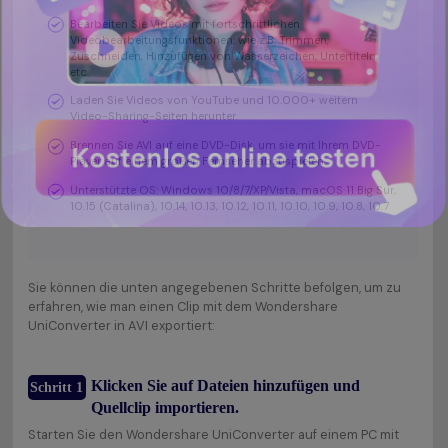
Bearbeiten Sie Videos mit fortschrittlichen
Videobearbeitungsfunktionen, wie z.B. Trimmen,
Zuschneiden, Hinzufügen von Wasserzeichen, Untertiteln,
etc.
Laden Sie Videos von YouTube und 10.000+ weitern
Video-Sharing-Seiten herunter.
Brennen Sie AVI auf eine DVD-Disk, um sie mit Ihrem DVD-
Player auf einem großen Fernseher abzuspielen.
Unterstützte OS: Windows 10/8/7/XP/Vista, macOS 11 Big Sur,
10.15 (Catalina), 10.14, 10.13, 10.12, 10.11, 10.10, 10.9, 10.8, 10.7
Sie können die unten angegebenen Schritte befolgen, um zu
erfahren, wie man einen Clip mit dem Wondershare
UniConverter in AVI exportiert:
Klicken Sie auf Dateien hinzufügen und
Schritt 1
Quellclip importieren.
Starten Sie den Wondershare UniConverter auf einem PC mit