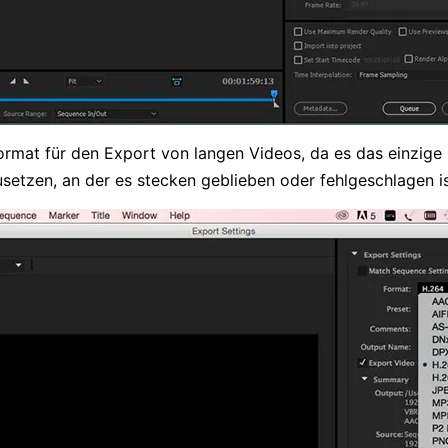
Format für den Export von langen Videos, da es das einzige F
usetzen, an der es stecken geblieben oder fehlgeschlagen is