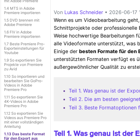
mit Adobe Premiere
1.4 MTS in Adobe
Von
Lukas Schneider
• 2026-06-17 1
Premiere importieren
Wenn es um Videobearbeitung geht, i
1.5 DVD brennen mit
Adobe Premiere
Schnittprojekte oder professionelle B
1.6 FlV in Adobe
Weise hochwertige Bearbeitungen für
Premiere importieren
alle Videoformate unterstützt, was b
1.7 Beste Premiere Pro-
Exporteinstellungen für
Einige der
besten Formate für den 
Youtube
unterstützten Formaten verfügt es üb
1.9 So exportieren Sie
Projekte von Premiere
außergewöhnlicher Qualität zu erstel
zu Avid
1.10 So importieren und
bearbeiten Sie GoPro-
Videos in Adobe
Premiere Pro
Teil 1. Was genau ist der Exp
1.11 So exportieren Sie
Teil 2. Die am besten geeign
4K-Videos in Adobe
Premiere Pro
Teil 3. Beste Formatoptionen 
1.12 So exportieren Sie
Videos aus Premiere Pro
mit einer vollständigen
Anleitung
Teil 1. Was genau ist der 
1.13 Das beste Format
für den Export aus