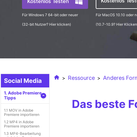
Kostenlos Tes
Kostenlos Testen
Für Windows 7 64-bit oder neuer
Für MacOS 10.10 oder n
(32-bit Nutzer?
Hier klicken
)
(10.7-10.9?
Hier Klicken
Ressource
Anderes For
>
>
Social Media
1. Adobe Premiere
-
Tipps
Das beste F
1.1 MOV in Adobe
Premiere importieren
1.2 MP4 in Adobe
Premiere importieren
1.3 MP4-Bearbeitung