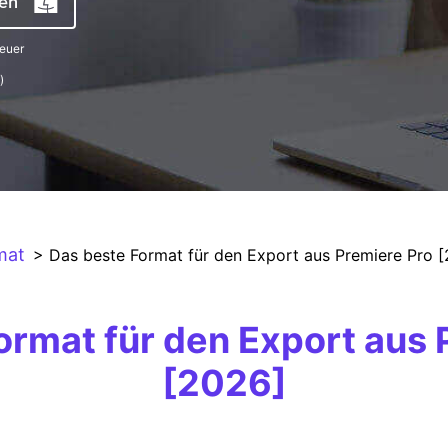
ten
Alle Produkte ansehen
euer
)
mat
> Das beste Format für den Export aus Premiere Pro 
ormat für den Export aus 
[2026]