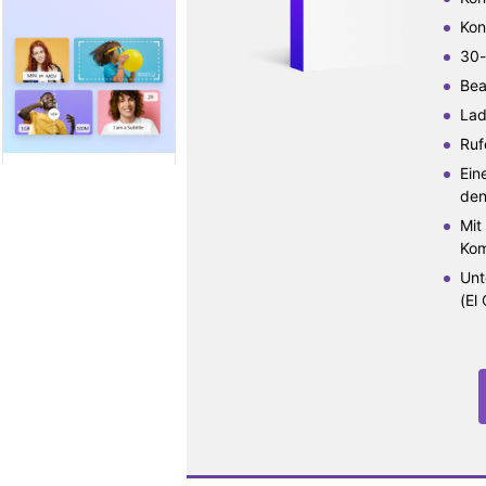
Kon
30-
Bea
Lad
Ruf
Ein
den
Mit
Kom
Unt
(El