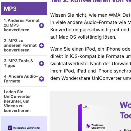
MP3
Wissen Sie nicht, wie man WMA-Dat
1. Anderes Format
in viele andere Audio-Formate wie 
+
zu MP3
Konvertierungsgeschwindigkeit und
konvertieren
auf Mac OS vollständig lösen.
2. MP3 zu
+
anderem Format
Wenn Sie einen iPod, ein iPhone o
konvertieren
direkt in iOS-kompatible Formate 
3. MP3 Tools &
+
Qualitätsverluste. Nach der Umwand
Tipps
Ihrem iPod, iPad und iPhone synchron
4. Andere Audio-
dem Wondershare UniConverter umwan
+
Formate
Laden Sie
UniConverter
herunter, um
Wo
Videos zu
konvertieren:
To
Kon