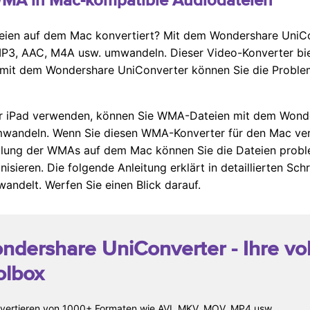
eien auf dem Mac konvertiert? Mit dem Wondershare Uni
MP3, AAC, M4A usw. umwandeln. Dieser Video-Konverter biet
 mit dem Wondershare UniConverter können Sie die Probl
der iPad verwenden, können Sie WMA-Dateien mit dem Wond
umwandeln. Wenn Sie diesen WMA-Konverter für den Mac ve
lung der WMAs auf dem Mac können Sie die Dateien proble
isieren. Die folgende Anleitung erklärt in detaillierten S
delt. Werfen Sie einen Blick darauf.
ndershare UniConverter
- Ihre v
olbox
vertieren von 1000+ Formaten wie AVI, MKV, MOV, MP4 usw.