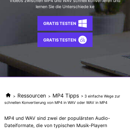
Videos zwischen MP4 und WAV schnell konvertieren und
AI
lernen Sie die Unterschiede ke
KI-Porträt
Anmelden
Tech Specs
JETZT KAUFEN
Video/Audio
Video/Audio
Ändern Sie den Videohintergrund
Eine vollständige Liste der unterstützten Formate, Geräte
mit KI.
und GPUs.
GRATIS TESTEN
Bild
Suche
Updates von UniConverter
Videoformat
GRATIS TESTEN
Die neuesten Produktnachrichten und Updates.
Kameranutzer
Ihr bester Video Converter
Soziale Medien
Der umfassende, verlustfreie und sichere Video Converter
mit hoher Geschwindigkeit.
Mac-Benutzer
WEITERE TIPPS
Ressourcen
MP4 Tipps
>
>
> 3 einfache Wege zur
schnellen Konvertierung von MP4 in WAV oder WAV in MP4
MP4 und WAV sind zwei der populärsten Audio-
Dateiformate, die von typischen Musik-Playern