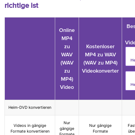
richtige ist
Bes
Online
MP4
Vid
zu
Kostenloser
WAV
MP4 zu WAV
He
(WAV
(WAV zu MP4)
zu
Videokonverter
MP4)
He
Video
Heim-DVD konvertieren
Nur
Videos in gängige
Nur gängige
Fas
gängige
Formate konvertieren
Formate
übe
Formate