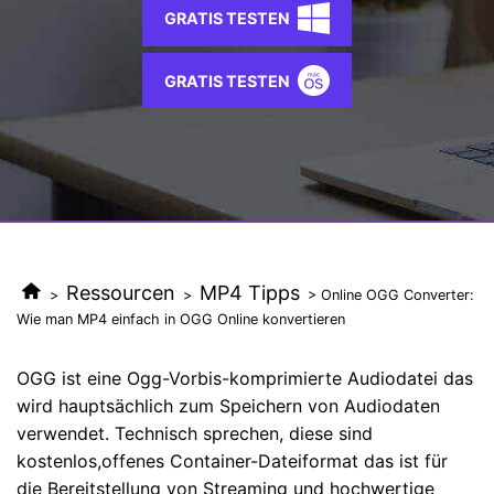
AI
GRATIS TESTEN
KI-Porträt
Anmelden
Tech Specs
JETZT KAUFEN
Video/Audio
Video/Audio
Ändern Sie den Videohintergrund
Eine vollständige Liste der unterstützten Formate, Geräte
mit KI.
GRATIS TESTEN
und GPUs.
Bild
Suche
Updates von UniConverter
Videoformat
Die neuesten Produktnachrichten und Updates.
Kameranutzer
Ihr bester Video Converter
Soziale Medien
Der umfassende, verlustfreie und sichere Video Converter
mit hoher Geschwindigkeit.
Mac-Benutzer
Ressourcen
MP4 Tipps
>
>
> Online OGG Converter:
Wie man MP4 einfach in OGG Online konvertieren
WEITERE TIPPS
OGG ist eine Ogg-Vorbis-komprimierte Audiodatei das
wird hauptsächlich zum Speichern von Audiodaten
verwendet. Technisch sprechen, diese sind
kostenlos,offenes Container-Dateiformat das ist für
die Bereitstellung von Streaming und hochwertige